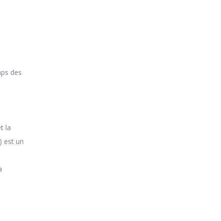
mps des
s
t la
) est un
a