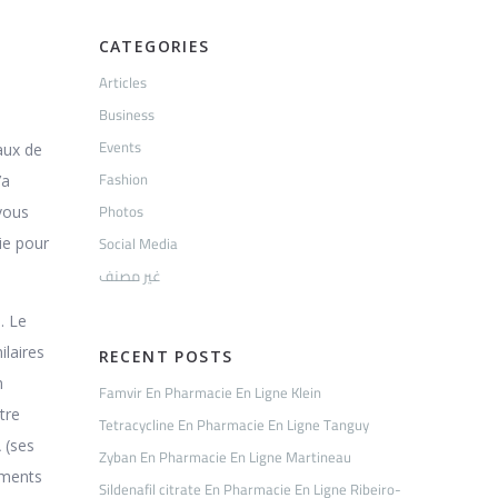
CATEGORIES
Articles
Business
Events
aux de
Fashion
’a
Photos
 vous
Social Media
ie pour
غير مصنف
. Le
ilaires
RECENT POSTS
n
Famvir En Pharmacie En Ligne Klein
tre
Tetracycline En Pharmacie En Ligne Tanguy
 (ses
Zyban En Pharmacie En Ligne Martineau
tements
Sildenafil citrate En Pharmacie En Ligne Ribeiro-