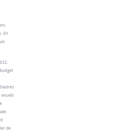
son,
s. En
uis
022.
e budget
d’autres
 visuels
le
ale.
nt
ler de