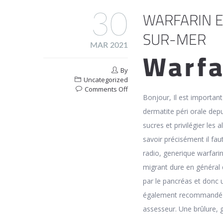
WARFARIN 
30
SUR-MER
MAR 2021
Warfa
By
Uncategorized
on
Comments Off
Bonjour, Il est important
Warfarin
En
dermatite péri orale dep
Pharmacie
sucres et privilégier les
En
Ligne
savoir précisément il fau
Morvan-
radio, generique warfari
Sur-
Mer
migrant dure en général q
par le pancréas et donc 
également recommandé de 
assesseur. Une brûlure, 