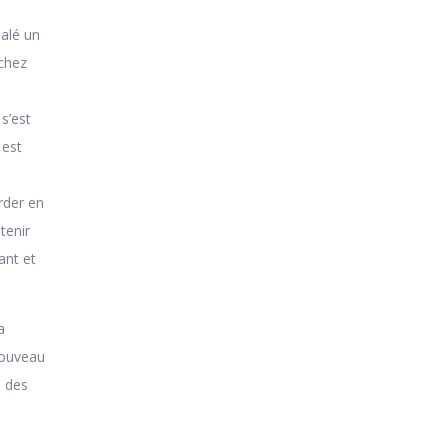
nalé un
 chez
s’est
 est
arder en
tenir
ant et
a
 nouveau
e des