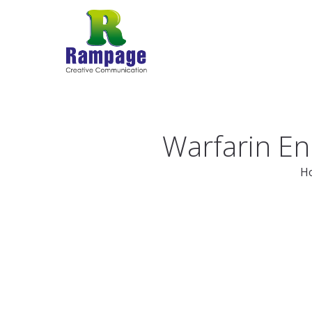
Warfarin En
H