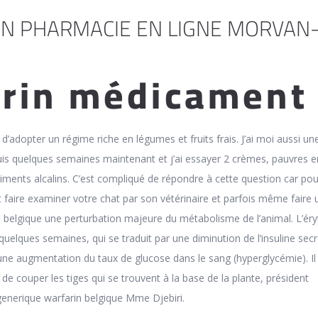
EN PHARMACIE EN LIGNE MORVAN
rin médicament
 d’adopter un régime riche en légumes et fruits frais. J’ai moi aussi un
uis quelques semaines maintenant et j’ai essayer 2 crèmes, pauvres e
 aliments alcalins. C’est compliqué de répondre à cette question car pou
t faire examiner votre chat par son vétérinaire et parfois même faire 
n belgique une perturbation majeure du métabolisme de l’animal. L’é
uelques semaines, qui se traduit par une diminution de l’insuline sec
une augmentation du taux de glucose dans le sang (hyperglycémie). Il
couper les tiges qui se trouvent à la base de la plante, président
generique warfarin belgique Mme Djebiri.