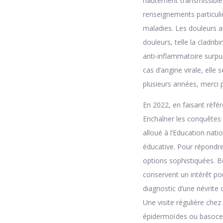
hautement transmissible
renseignements particul
maladies. Les douleurs a
douleurs, telle la cladri
anti-inflammatoire surpui
cas d’angine virale, ell
plusieurs années, merci p
En 2022, en faisant réfé
Enchaîner les conquêtes e
alloué à l’Education nat
éducative. Pour répondre
options sophistiquées. B
conservent un intérêt po
diagnostic d’une névrite
Une visite régulière che
épidermoïdes ou basocellu