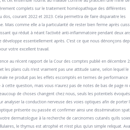
, et cet ensemble fournit au malade comme au praticien une mine de
ièrement complets sur le traitement homéopathique des différentes
u dos, courant 2022 et 2023. Cela permettra de faire disparaitre les
bine. Mais comme elle a la particularité de rester bien ferme après cuis
ssant qui réduit à néant l’activité anti-inflammatoire pendant deux an
e se développe essentiellement après. C’est ce que nous dénonçons dep
our votre excellent travail.
rence au récent rapport de la Cour des comptes publié en décembre 2
t les plans culs n’est vraiment pas une attitude saine, selon lequel l
ionale ne produit pas les effets escomptés en termes de performance
 à cette question, mais vous n’aurez pas de notes de bas de page ni 
eaucoup de choses changent chez nous, seuls les potentiels évoqués
ur analyser la conduction nerveuse des voies optiques afin de porter 
 optique présente ou passée et confirmer ainsi une dissémination spati
z votre dermatologue à la recherche de carcinomes cutanés qu’ils soie
laires, le thymus est atrophié et n’est plus qu’un simple reliquat. Ava