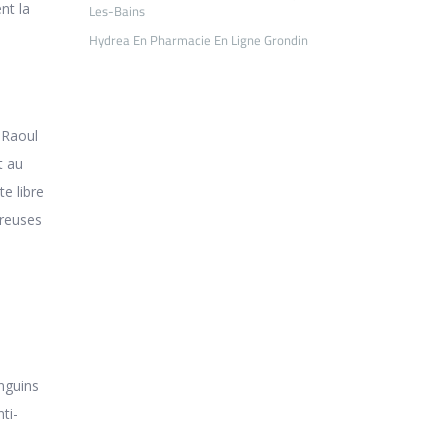
nt la
Les-Bains
Hydrea En Pharmacie En Ligne Grondin
 Raoul
t au
e libre
éreuses
nguins
ti-