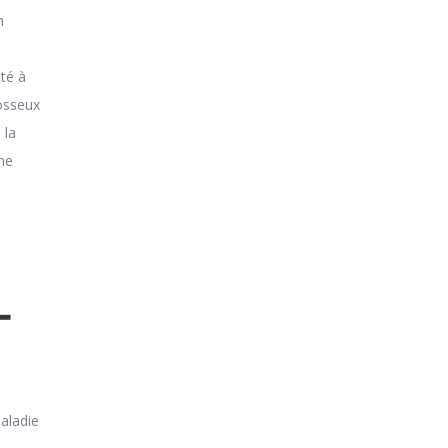
n
lté à
 osseux
 la
ne
-
maladie