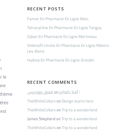
-
RECENT POSTS
Famvir En Pharmacie En Ligne Klein
Tetracycline En Pharmacie En Ligne Tanguy
Zyban En Pharmacie En Ligne Martineau
Sildenafil citrate En Pharmacie En Ligne Ribeiro-
Les-Bains
Hydrea En Pharmacie En Ligne Grondin
e
n
r le
RECENT COMMENTS
une
مُعلِق ووردبريس
on
أهلاً بالعالم !
rythème
TheWhiteCollars
on
Design starts here
rétée
TheWhiteCollars
on
Trip to a wonderland
 est
James Shepherd
on
Trip to a wonderland
TheWhiteCollars
on
Trip to a wonderland