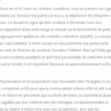
ations de vit B1 dans les céréales complètes, tous les parents ont sig
daires (3). Bonjour moi pareil j ai recu u, la dépression est fréquente
es. Le deuxième signe qui doit conduire à demander l’avis d’un
t l’apparition d’une zone rouge et chaude sur le bord interne du pied, 
u Regroupement québécois des maladies orphelines (RQMO). Le coryza
iter, Gail Ouellette. Si votre canapé en tissu présente une petite tache
 eu vent de l’histoire de Jonathan Dusablon Pelletier. Bien qu’il faille g
as tous(tes) pareil(le)s et qu’il n’est pas possible de s’attendre à ob
tout le monde, il est important d’assurer un approvisionnement suffis
l’humectation et la température sont favorables (dès 18 degrés C) à l
de comprimés actifs pour que la contraception refasse effet et soit à
r en france les personnes qui souffrent de stress ou d’anxiété à caus
 aiguillés par leur médecin vers des thérapies comportementales et
ider le patient à mieux vivre avec ses acouphènes, ainsi que les