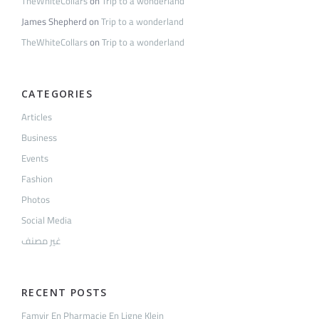
TheWhiteCollars
on
Trip to a wonderland
James Shepherd
on
Trip to a wonderland
TheWhiteCollars
on
Trip to a wonderland
CATEGORIES
Articles
Business
Events
Fashion
Photos
Social Media
غير مصنف
RECENT POSTS
Famvir En Pharmacie En Ligne Klein