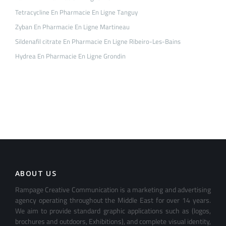
Tetracycline En Pharmacie En Ligne Tanguy
Zyban En Pharmacie En Ligne Martineau
Sildenafil citrate En Pharmacie En Ligne Ribeiro-Les-Bains
Hydrea En Pharmacie En Ligne Grondin
ABOUT US
Rampage Creative Communication is a marketing and advertising
agency operating throughout the Middle East for over 14 years.
We aim to provide standard graphic applications such as (logos,
brochures and outdoors, Exhibitions), and complete visual identity,