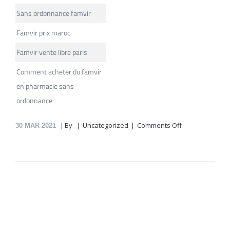
Sans ordonnance famvir
Famvir prix maroc
Famvir vente libre paris
Comment acheter du famvir
en pharmacie sans
ordonnance
on
By
Uncategorized
Comments Off
30
MAR 2021
Famvir
En
Pharmacie
En
Ligne
Klein