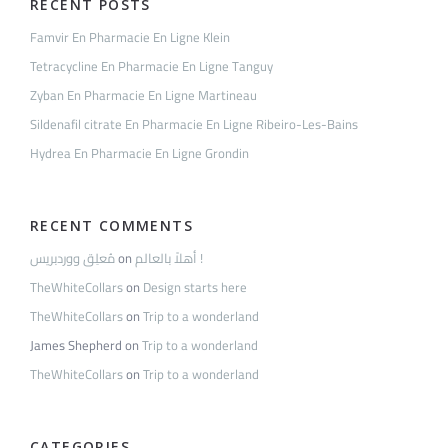
RECENT POSTS
Famvir En Pharmacie En Ligne Klein
Tetracycline En Pharmacie En Ligne Tanguy
Zyban En Pharmacie En Ligne Martineau
Sildenafil citrate En Pharmacie En Ligne Ribeiro-Les-Bains
Hydrea En Pharmacie En Ligne Grondin
RECENT COMMENTS
مُعلِق ووردبريس
on
أهلاً بالعالم !
TheWhiteCollars
on
Design starts here
TheWhiteCollars
on
Trip to a wonderland
James Shepherd
on
Trip to a wonderland
TheWhiteCollars
on
Trip to a wonderland
CATEGORIES