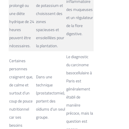
inflammatoire
prolongé ou
de potassium et
des muqueuses
une diète
choisissent des
et un régulateur
hydrique de 24
zones
de la flore
heures
spacieuses et
digestive.
peuvent être
ensoleillées pour
nécessaires.
la plantation.
Le diagnostic
Certaines
du carcinome
personnes
basocellulaire à
craignent que,
Dans une
Paris est
de calme et
technique
généralement
surtout d’un
(prostatectomie),
établi de
coup de pouce
portent des
manière
nutritionnel
oïdiums d’un seul
précoce, mais la
car ses
groupe.
question est
besoins