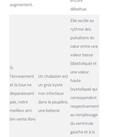
encore
augmentent.
débattue.
Elle oscille au
rythme des
pulsations du
cœur entre une
valeur basse
(diastolique) et
Si
une valeur
l`enrouement
Un chalazion est
haute
et la toux ne
un gros kyste
(systolique) qui
disparaissent
non infectieux
correspondent
pas, notre
dans la paupière,
respectivement
meilleur ami
une boiterie.
au remplissage
(en vente libre.
du ventricule
gauche et à la