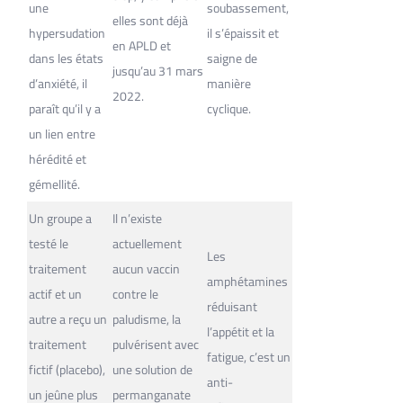
une
soubassement,
elles sont déjà
hypersudation
il s’épaissit et
en APLD et
dans les états
saigne de
jusqu’au 31 mars
d’anxiété, il
manière
2022.
paraît qu’il y a
cyclique.
un lien entre
hérédité et
gémellité.
Un groupe a
Il n’existe
testé le
actuellement
Les
traitement
aucun vaccin
amphétamines
actif et un
contre le
réduisant
autre a reçu un
paludisme, la
l’appétit et la
traitement
pulvérisent avec
fatigue, c’est un
fictif (placebo),
une solution de
anti-
un jeûne plus
permanganate