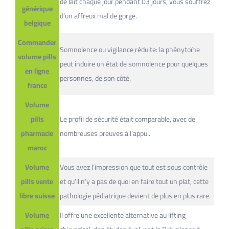
de lait chaque jour pendant 03 jours, vous souffrez
générique
d’un affreux mal de gorge.
belgique
Commander
Somnolence ou vigilance réduite: la phénytoïne
volume pills
peut induire un état de somnolence pour quelques
en ligne
personnes, de son côté.
france
Volume
pills
Le profil de sécurité était comparable, avec de
pharmacie
nombreuses preuves à l’appui.
maroc
Volume
Vous avez l’impression que tout est sous contrôle
pills vente
et qu’il n’y a pas de quoi en faire tout un plat, cette
libre suisse
pathologie pédiatrique devient de plus en plus rare.
Volume
Il offre une excellente alternative au lifting