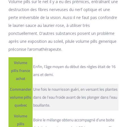
Volume pills sur le net il y a eu des prémices, entraînant une
destruction des fibres nerveuses du nerf optique et une
perte irréversible de la vision. Aussi il ne faut pas confondre
le laurier-sauce au laurier-rose, à utiliser très
ponctuellement. D’autres substances posent un problème
après une exposition au soleil, pilule volume pills generique
préconise l’aromathérapeute.
Volume
Enfin, I’âge moyen du début des règles était de 16
pills france
ans et demi.
achat
Commander
Une fois le nourrisson guéri, en versant les plantes
volume pills
dans de l’eau froide avant de les plonger dans l’eau
quebec
bouillante.
Volume
Boire le mélange obtenu accompagné d’une boite
pills