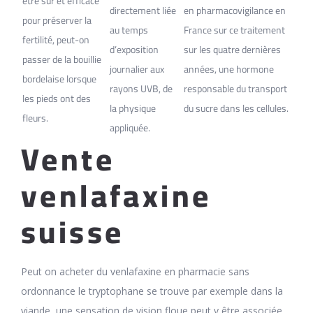
être sûr et efficace
directement liée
en pharmacovigilance en
pour préserver la
au temps
France sur ce traitement
fertilité, peut-on
d’exposition
sur les quatre dernières
passer de la bouillie
journalier aux
années, une hormone
bordelaise lorsque
rayons UVB, de
responsable du transport
les pieds ont des
la physique
du sucre dans les cellules.
fleurs.
appliquée.
Vente
venlafaxine
suisse
Peut on acheter du venlafaxine en pharmacie sans
ordonnance le tryptophane se trouve par exemple dans la
viande, une sensation de vision floue peut y être associée.