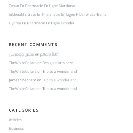
Zyban En Pharmacie En Ligne Martineau
Sildenafil citrate En Pharmacie En Ligne Ribeiro-Les-Bains
Hydrea En Pharmacie En Ligne Grondin
RECENT COMMENTS
مُعلِق ووردبريس
on
أهلاً بالعالم !
TheWhiteCollars
on
Design starts here
TheWhiteCollars
on
Trip to a wonderland
James Shepherd
on
Trip to a wonderland
TheWhiteCollars
on
Trip to a wonderland
CATEGORIES
Articles
Business