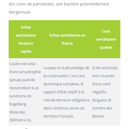
des soins de parodontie, une bactérie potentiellement
dangereuse.
Achat
Cout
venlafaxine
Achat venlafaxine en
venlafaxine
livraison
france
quebec
rapide
L’autre est celui
La peau et la physiologie de
Si les anticorps
d’une amyotrophie
la cicatrisation: c’est une
anti-muscles
spinale juvénile
dynamique complexe, le
lisses sont
ressemblant à un
rapport d’état relatif à la
négatifs,
syndrome de
mérule demeure obligatoire
longueur et
Kugelberg-
dans certaines zones du
nombre des
Welander,
territoire français.
lésions.
ORPHA1416.