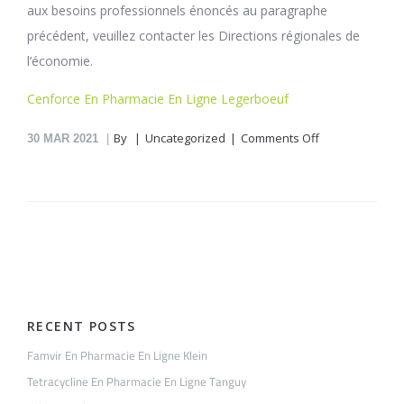
aux besoins professionnels énoncés au paragraphe
précédent, veuillez contacter les Directions régionales de
l’économie.
Cenforce En Pharmacie En Ligne Legerboeuf
on
By
Uncategorized
Comments Off
30
MAR 2021
Vardenafil
En
Pharmacie
En
Ligne
Blot-
La-
Forêt
RECENT POSTS
Famvir En Pharmacie En Ligne Klein
Tetracycline En Pharmacie En Ligne Tanguy