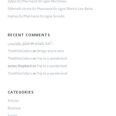
Zyban En Pharmacie En Ligne Martineau
Sildenafil citrate En Pharmacie En Ligne Ribeiro-Les-Bains
Hydrea En Pharmacie En Ligne Grondin
RECENT COMMENTS
مُعلِق ووردبريس
on
أهلاً بالعالم !
TheWhiteCollars
on
Design starts here
TheWhiteCollars
on
Trip to a wonderland
James Shepherd
on
Trip to a wonderland
TheWhiteCollars
on
Trip to a wonderland
CATEGORIES
Articles
Business
Events