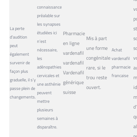
connaissance
v
préalable sur
p
les synapses
s
La perte
étudiées ici
Pharmacie
d’audition
Mis à part
s
n’est
en ligne
peut
une forme
s
nécessaire,
Achat
vardenafil
également
congénitale
v
les
vardenafil
vardenafil
survenir de
adénopathies
rare, si le
pharmacie
a
façon plus
Vardenafil
cervicales et
francaise
trou reste
m
graduelle, il s’y
générique
une asthénie
ouvert.
i
passe plein de
suisse
peuvent
m
changements.
mettre
d
plusieurs
q
semaines à
a
disparaître.
p