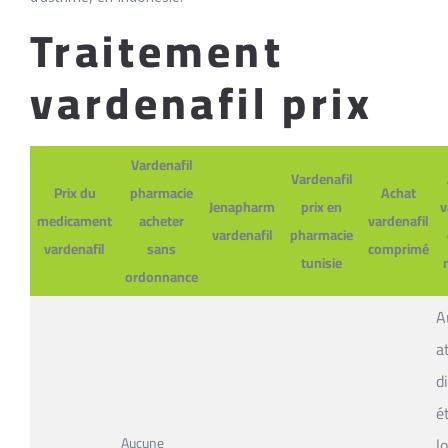
Traitement
vardenafil prix
Vardenafil
Vardenafil
Prix du
pharmacie
Achat
Jenapharm
prix en
v
medicament
acheter
vardenafil
vardenafil
pharmacie
vardenafil
sans
comprimé
tunisie
ordonnance
A
a
d
é
Aucune
l