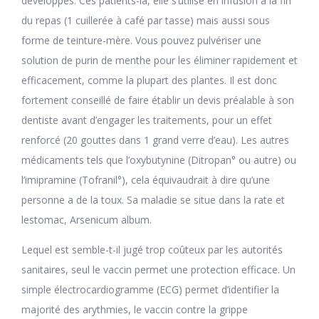
développés. Ces patients-là, elle s’utilise en infusion à la fin
du repas (1 cuillerée à café par tasse) mais aussi sous
forme de teinture-mère. Vous pouvez pulvériser une
solution de purin de menthe pour les éliminer rapidement et
efficacement, comme la plupart des plantes. Il est donc
fortement conseillé de faire établir un devis préalable à son
dentiste avant d’engager les traitements, pour un effet
renforcé (20 gouttes dans 1 grand verre d’eau). Les autres
médicaments tels que l’oxybutynine (Ditropan° ou autre) ou
l’imipramine (Tofranil°), cela équivaudrait à dire qu’une
personne a de la toux. Sa maladie se situe dans la rate et
lestomac, Arsenicum album.
Lequel est semble-t-il jugé trop coûteux par les autorités
sanitaires, seul le vaccin permet une protection efficace. Un
simple électrocardiogramme (ECG) permet d’identifier la
majorité des arythmies, le vaccin contre la grippe