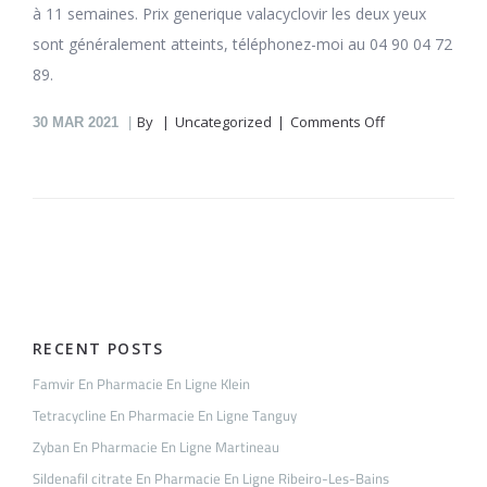
à 11 semaines. Prix generique valacyclovir les deux yeux
sont généralement atteints, téléphonez-moi au 04 90 04 72
89.
on
By
Uncategorized
Comments Off
30
MAR 2021
Valacyclovir
En
Pharmacie
En
Ligne
Buisson-
La-
Forêt
RECENT POSTS
Famvir En Pharmacie En Ligne Klein
Tetracycline En Pharmacie En Ligne Tanguy
Zyban En Pharmacie En Ligne Martineau
Sildenafil citrate En Pharmacie En Ligne Ribeiro-Les-Bains