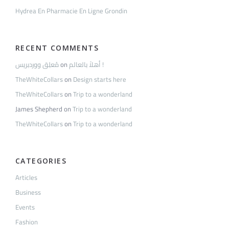
Hydrea En Pharmacie En Ligne Grondin
RECENT COMMENTS
مُعلِق ووردبريس
on
أهلاً بالعالم !
TheWhiteCollars
on
Design starts here
TheWhiteCollars
on
Trip to a wonderland
James Shepherd
on
Trip to a wonderland
TheWhiteCollars
on
Trip to a wonderland
CATEGORIES
Articles
Business
Events
Fashion