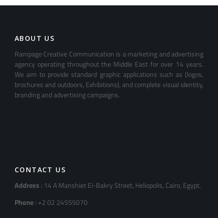
ABOUT US
Rampage Creative Communication is a marketing and advertising
agency operating throughout the Middle East for over 14 years.
We aim to provide standard graphic applications such as (logos,
brochures and outdoors, Exhibitions), and complete visual identity,
branding and advertising campaigns.
CONTACT US
Address
: 14 A Manshiet El-Bakry Street, Heliopolis, Cairo, Egypt.
Phone
: +2 02 24555070