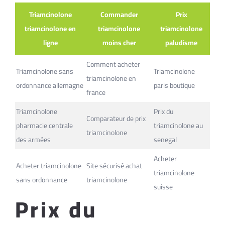
Triamcinolone
Commander
Prix
triamcinolone en
triamcinolone
triamcinolone
ligne
moins cher
paludisme
Comment acheter
Triamcinolone sans
Triamcinolone
triamcinolone en
ordonnance allemagne
paris boutique
france
Triamcinolone
Prix du
Comparateur de prix
pharmacie centrale
triamcinolone au
triamcinolone
des armées
senegal
Acheter
Acheter triamcinolone
Site sécurisé achat
triamcinolone
sans ordonnance
triamcinolone
suisse
Prix du