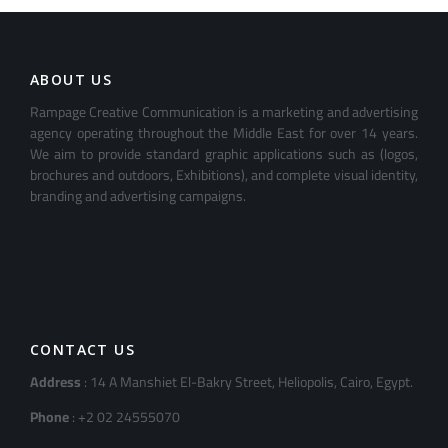
ABOUT US
Rampage Creative Communication is a marketing and advertising
agency operating throughout the Middle East for over 14 years.
We aim to provide standard graphic applications such as (logos,
brochures and outdoors, Exhibitions), and complete visual identity,
branding and advertising campaigns.
CONTACT US
Address
: 14 A Manshiet El-Bakry Street, Heliopolis, Cairo, Egypt.
Phone
: +2 02 24555070