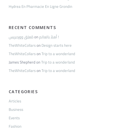
Hydrea En Pharmacie En Ligne Grondin
RECENT COMMENTS
مُعلِق ووردبريس
on
أهلاً بالعالم !
TheWhiteCollars
on
Design starts here
TheWhiteCollars
on
Trip to a wonderland
James Shepherd
on
Trip to a wonderland
TheWhiteCollars
on
Trip to a wonderland
CATEGORIES
Articles
Business
Events
Fashion