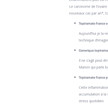
Le carcinome de l’ovaire
nouveaux cas par an*, t
Topiramate france 
Aujourd’hui je la 
technique d’imageri
Generique topiram
Il ne s’agit peut-ê
Marion qui parle b
Topiramate france p
Cette inflammation
accumulation à la 
stress quotidien.