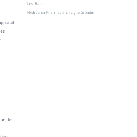
Les-Bains
Hydrea En Pharmacie En Ligne Grondin
apparaît
ses
r
ue, les
iers.