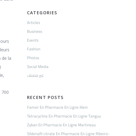
CATEGORIES
Articles
Business
Events
jours
Fashion
leurs
Photos
 de la
Social Media
)
غير مصنف
le,
s 700
RECENT POSTS
Famvir En Pharmacie En Ligne Klein
Tetracycline En Pharmacie En Ligne Tanguy
Zyban En Pharmacie En Ligne Martineau
Sildenafil citrate En Pharmacie En Ligne Ribeiro-