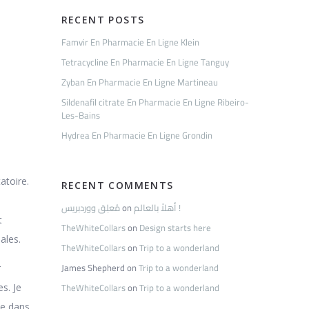
RECENT POSTS
Famvir En Pharmacie En Ligne Klein
Tetracycline En Pharmacie En Ligne Tanguy
Zyban En Pharmacie En Ligne Martineau
Sildenafil citrate En Pharmacie En Ligne Ribeiro-
Les-Bains
Hydrea En Pharmacie En Ligne Grondin
atoire.
RECENT COMMENTS
مُعلِق ووردبريس
on
أهلاً بالعالم !
t
TheWhiteCollars
on
Design starts here
ales.
TheWhiteCollars
on
Trip to a wonderland
James Shepherd
on
Trip to a wonderland
r
TheWhiteCollars
on
Trip to a wonderland
s. Je
me dans