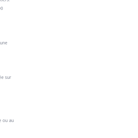
00
 une
ée sur
e ou au