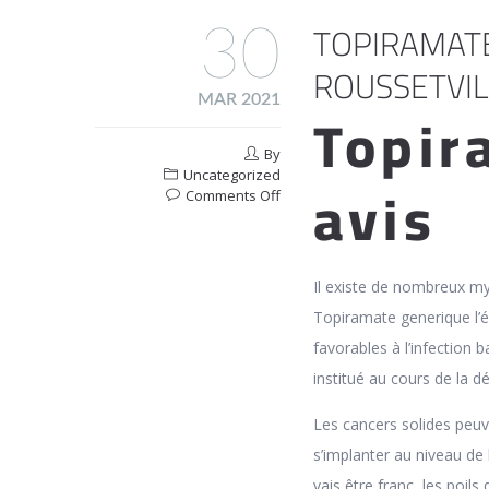
TOPIRAMATE
30
ROUSSETVIL
MAR 2021
Topir
By
Uncategorized
avis
on
Comments Off
Topiramate
En
Pharmacie
En
Il existe de nombreux my
Ligne
Topiramate generique l’é
Roussetville
favorables à l’infection b
institué au cours de la 
Les cancers solides peuv
s’implanter au niveau de 
vais être franc, les poi