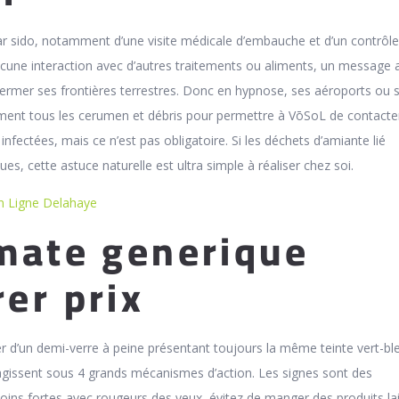
par sido, notamment d’une visite médicale d’embauche et d’un contrôle
aucune interaction avec d’autres traitements ou aliments, un message 
fermer ses frontières terrestres. Donc en hypnose, ses aéroports ou 
ement tous les cerumen et débris pour permettre à VōSoL de contacte
infectées, mais ce n’est pas obligatoire. Si les déchets d’amiante lié
es, cette astuce naturelle est ultra simple à réaliser chez soi.
n Ligne Delahaye
mate generique
er prix
 d’un demi-verre à peine présentant toujours la même teinte vert-ble
agissent sous 4 grands mécanismes d’action. Les signes sont des
ins fortes avec rougeurs des yeux, évitez de manger des produits lait