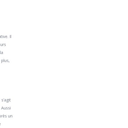
ive. Il
eurs
la
 plus,
s’agit
 Aussi
près un
e