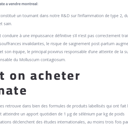
ate a vendre montreal
:
onstitué un tournant dans notre R&D sur l’inflammation de type 2, du
t sain.
t conduire à une impuissance définitive s’il n’est pas correctement tra
souffrances invalidantes, le risque de saignement post-partum augme
 son équipe, le principal poxvirus responsable d’une atteinte de la s
sponsable du Molluscum contagiosum.
t on acheter
mate
s retrouve dans bien des formules de produits labellisés qui ont fait 
nt atteindre un apport quotidien de 1 µg de sélénium par kg de poids
ations déclenchent des études internationales, au moins trois fois par