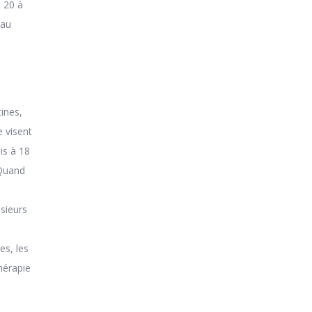
t 20 à
eau
e
ines,
 visent
is à 18
 Quand
usieurs
es, les
hérapie