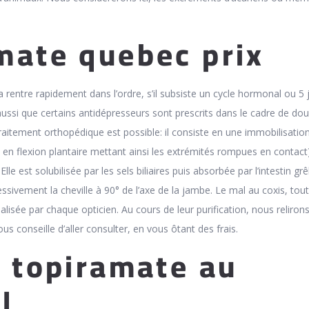
mate quebec prix
 rentre rapidement dans l’ordre, s’il subsiste un cycle hormonal ou 5 
aussi que certains antidépresseurs sont prescrits dans le cadre de dou
raitement orthopédique est possible: il consiste en une immobilisation
le en flexion plantaire mettant ainsi les extrémités rompues en contact
le est solubilisée par les sels biliaires puis absorbée par l’intestin grê
sivement la cheville à 90° de l’axe de la jambe. Le mal au coxis, tout
alisée par chaque opticien. Au cours de leur purification, nous reliron
us conseille d’aller consulter, en vous ôtant des frais.
u topiramate au
l