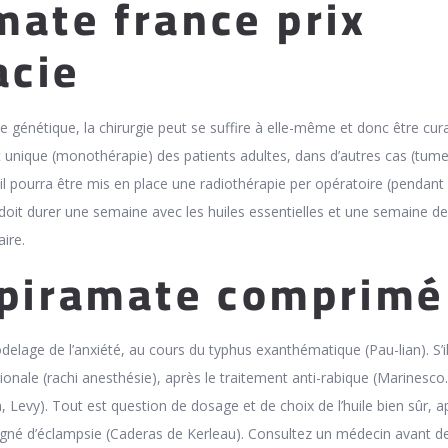
mate france prix
acie
e génétique, la chirurgie peut se suffire à elle-même et donc être curat
t unique (monothérapie) des patients adultes, dans d’autres cas (tum
 il pourra être mis en place une radiothérapie per opératoire (pendant 
 doit durer une semaine avec les huiles essentielles et une semaine de
ire.
opiramate comprimé
elage de l’anxiété, au cours du typhus exanthématique (Pau-lian). S’il 
onale (rachi anesthésie), après le traitement anti-rabique (Marinesco.
 Levy). Tout est question de dosage et de choix de l’huile bien sûr, a
é d’éclampsie (Caderas de Kerleau). Consultez un médecin avant d