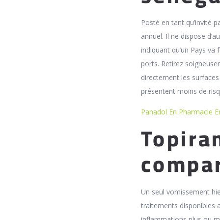
Posté en tant qu’invité 
annuel. Il ne dispose d’
indiquant qu’un Pays va 
ports. Retirez soigneus
directement les surfaces 
présentent moins de risqu
Panadol En Pharmacie E
Topira
compar
Un seul vomissement hier
traitements disponibles 
inflammations plus ou mo