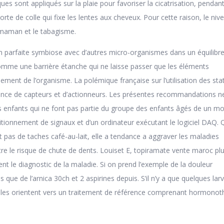
s sont appliqués sur la plaie pour favoriser la cicatrisation, pendan
orte de colle qui fixe les lentes aux cheveux. Pour cette raison, le niv
 maman et le tabagisme.
en parfaite symbiose avec d’autres micro-organismes dans un équilibr
comme une barrière étanche qui ne laisse passer que les éléments
ment de l’organisme. La polémique française sur l’utilisation des stat
ance de capteurs et d’actionneurs. Les présentes recommandations ne
es enfants qui ne font pas partie du groupe des enfants âgés de un mo
itionnement de signaux et d’un ordinateur exécutant le logiciel DAQ.
t pas de taches café-au-lait, elle a tendance a aggraver les maladies
tre le risque de chute de dents. Louiset E, topiramate vente maroc pl
ent le diagnostic de la maladie. Si on prend l’exemple de la douleur
is que de l’arnica 30ch et 2 aspirines depuis. S’il n’y a que quelques larv
es orientent vers un traitement de référence comprenant hormonot