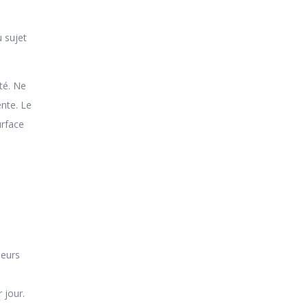
 sujet
ité. Ne
nte. Le
urface
leurs
 jour.