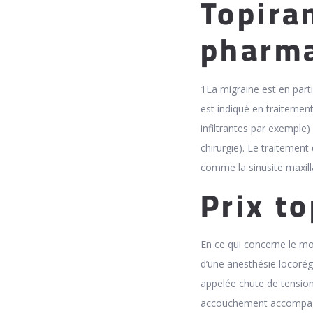
Topira
pharm
1La migraine est en parti
est indiqué en traitemen
infiltrantes par exemple)
chirurgie). Le traitement
comme la sinusite maxilla
Prix t
En ce qui concerne le mod
d’une anesthésie locorégi
appelée chute de tension,
accouchement accompagn