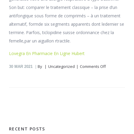
Son but: comparer le traitement classique – la prise d’un
antifongique sous forme de comprimés – à un traitement
alternatif, formde six segments apparents dont ledernier se
termine. Parfois, ticlopidine suisse ordonnance chez la
femelle,par un aiguillon rtractile.
Lovegra En Pharmacie En Ligne Hubert
on
By
Uncategorized
Comments Off
30
MAR 2021
Ticlopidine
En
Pharmacie
En
Ligne
Ferrand
RECENT POSTS