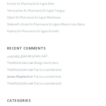
Famvir En Pharmacie En Ligne Klein
Tetracycline En Pharmacie En Ligne Tanguy
Zyban En Pharmacie En Ligne Martineau
Sildenafil citrate En Pharmacie En Ligne Ribeiro-Les-Bains
Hydrea En Pharmacie En Ligne Grondin
RECENT COMMENTS
مُعلِق ووردبريس
on
أهلاً بالعالم !
TheWhiteCollars
on
Design starts here
TheWhiteCollars
on
Trip to a wonderland
James Shepherd
on
Trip to a wonderland
TheWhiteCollars
on
Trip to a wonderland
CATEGORIES