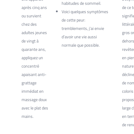
habitudes de sommeil.
après cinq ans
de ce 
Voici quelques symptômes
ou survient
signifi
de cette peur:
chez des
littér
tremblements, j’ai envie
adultes jeunes
gros or
d’avoir une vie aussi
de vingt à
dehors
normale que possible.
quarante ans,
revêt
appliquez un
en pie
concentré
nature
apaisant anti-
déclin
grattage
de no
immédiat en
coloris
massage doux
propos
avec le plat des
large c
mains.
en te
de ren