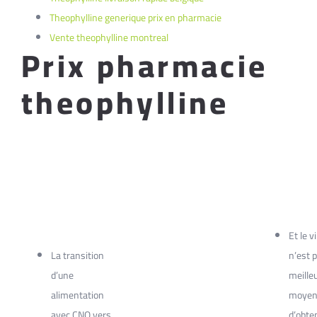
Theophylline generique prix en pharmacie
Vente theophylline montreal
Prix pharmacie
theophylline
Et le v
La transition
n’est p
d’une
meille
alimentation
moye
avec CNO vers
d’obte