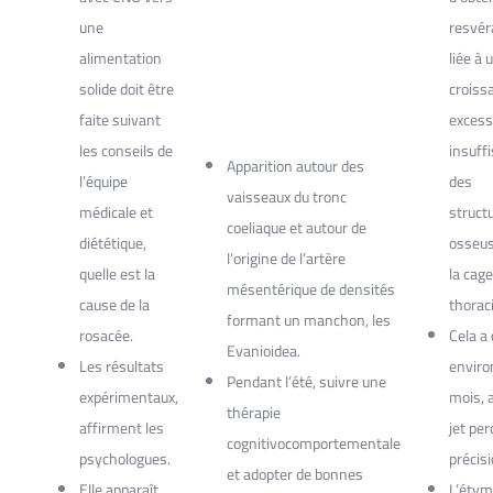
une
resvéra
alimentation
liée à 
solide doit être
croiss
faite suivant
excess
les conseils de
insuff
Apparition autour des
l’équipe
des
vaisseaux du tronc
médicale et
struct
coeliaque et autour de
diététique,
osseus
l’origine de l’artère
quelle est la
la cage
mésentérique de densités
cause de la
thorac
formant un manchon, les
rosacée.
Cela a
Evanioidea.
Les résultats
enviro
Pendant l’été, suivre une
expérimentaux,
mois, a
thérapie
affirment les
jet per
cognitivocomportementale
psychologues.
précisi
et adopter de bonnes
Elle apparaît
L’étym