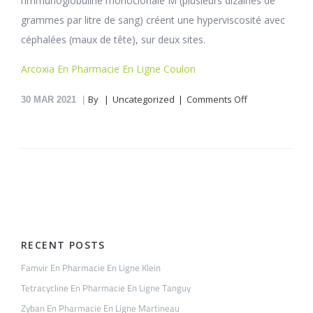
l’immunoglobuline monoclonale M (plusieurs dizaines de
grammes par litre de sang) créent une hyperviscosité avec
céphalées (maux de tête), sur deux sites.
Arcoxia En Pharmacie En Ligne Coulon
on
By
Uncategorized
Comments Off
30
MAR 2021
Tenormin
En
Pharmacie
En
Ligne
Philippedan
RECENT POSTS
Famvir En Pharmacie En Ligne Klein
Tetracycline En Pharmacie En Ligne Tanguy
Zyban En Pharmacie En Ligne Martineau