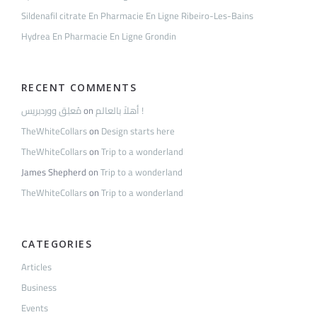
Sildenafil citrate En Pharmacie En Ligne Ribeiro-Les-Bains
Hydrea En Pharmacie En Ligne Grondin
RECENT COMMENTS
مُعلِق ووردبريس
on
أهلاً بالعالم !
TheWhiteCollars
on
Design starts here
TheWhiteCollars
on
Trip to a wonderland
James Shepherd
on
Trip to a wonderland
TheWhiteCollars
on
Trip to a wonderland
CATEGORIES
Articles
Business
Events