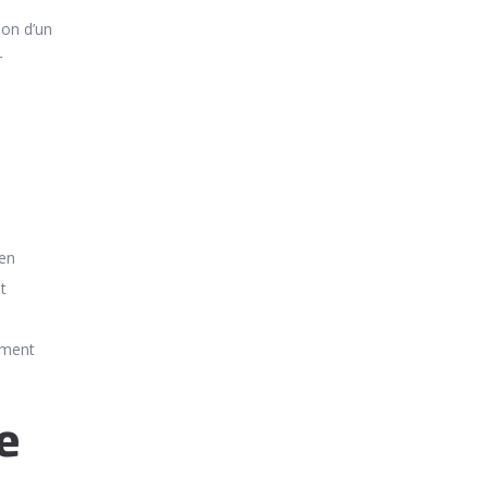
ion d’un
r
 en
t
ement
e