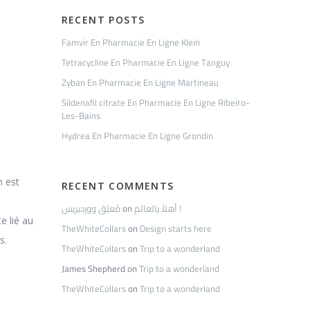
RECENT POSTS
Famvir En Pharmacie En Ligne Klein
Tetracycline En Pharmacie En Ligne Tanguy
Zyban En Pharmacie En Ligne Martineau
Sildenafil citrate En Pharmacie En Ligne Ribeiro-
Les-Bains
Hydrea En Pharmacie En Ligne Grondin
n est
RECENT COMMENTS
مُعلِق ووردبريس
on
أهلاً بالعالم !
e lié au
TheWhiteCollars
on
Design starts here
s.
TheWhiteCollars
on
Trip to a wonderland
James Shepherd
on
Trip to a wonderland
TheWhiteCollars
on
Trip to a wonderland