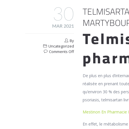
TELMISARTA
30
MARTYBOU
MAR 2021
Telmi
By
Uncategorized
pharm
on
Comments Off
Telmisartan
En
Pharmacie
En
De plus en plus d’internau
Ligne
réalisée en prenant toute
Martybourg
qu’environ 30 % des pers
psoriasis, telmisartan l
Mestinon En Pharmacie E
En effet, le métabolisme