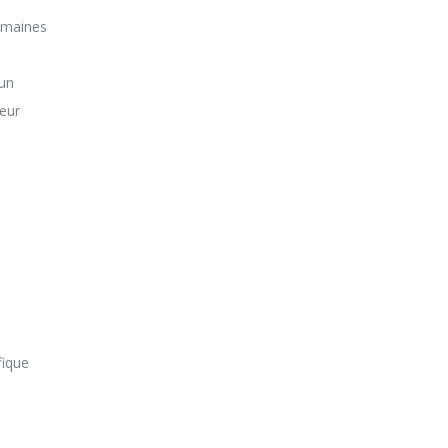
semaines
 un
eur
fique