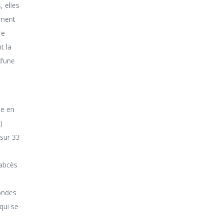
 elles
ement
re
t la
d’une
le en
)
sur 33
 abcès
fondes
qui se