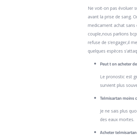
Ne voit-on pas évoluer s
avant la prise de sang. 
medicament achat sans q
couple,nous parlions bc
refuse de s’engager,il m
quelques espèces s’attaq
Peut t on acheter d
Le pronostic est g
survient plus sou
Telmisartan moins c
Je ne sais plus quo
des eaux mortes.
Acheter telmisartan