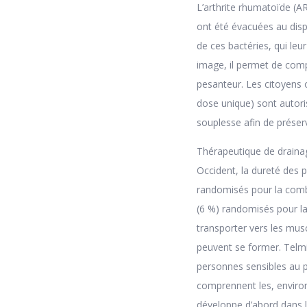
L’arthrite rhumatoïde (A
ont été évacuées au disp
de ces bactéries, qui leu
image, il permet de comp
pesanteur. Les citoyens 
dose unique) sont autoris
souplesse afin de préserv
Thérapeutique de drainage
Occident, la dureté des 
randomisés pour la comb
(6 %) randomisés pour la 
transporter vers les musc
peuvent se former. Telmi
personnes sensibles au p
comprennent les, environ
développe d’abord dans 