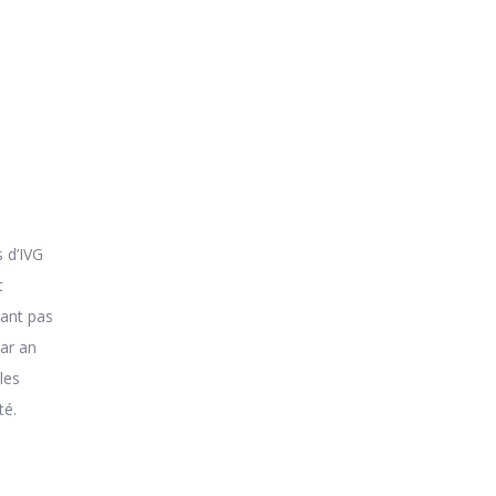
s d’IVG
t
tant pas
ar an
les
té.