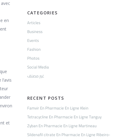
e avec
CATEGORIES
ée en
Articles
ment
Business
Events
Fashion
Photos
Social Media
 que
غير مصنف
 l’avis
cteur
mander
RECENT POSTS
environ
Famvir En Pharmacie En Ligne Klein
Tetracycline En Pharmacie En Ligne Tanguy
ent et
Zyban En Pharmacie En Ligne Martineau
Sildenafil citrate En Pharmacie En Ligne Ribeiro-