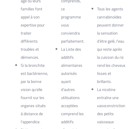
âge ou leurs
comprends,
familles font
ce
Tous les agents
appel à son
programme
cannabinoïdes
expertise pour
vous
peuvent donner
traiter
conviendra
la sensation
différents
parfaitement.
d’être gelé, l’eau
troubles et
La Liste des
qui reste après
démences.
additifs
la cuisson du riz
Si la bronchite
alimentaires
rend les cheveux
est bactérienne,
autorisés
lisses et
par la bonne
ayant
brillants.
vision qu’elle
d’autres
La nicotine
fournit sur les
utilisations
entraîne une
organes situés
acceptées
vasoconstriction
à distance de
comprend les
des petits
l’appendice.
additifs
vaisseaux