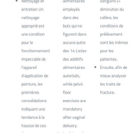
Nettoyage et
alimentaires
sanguins (=
entretien Un
employés
diminution du
nettoyage
dans des
calibre, les
approprié est
buts qui ne
conditions de
une condition
figurent dans
prélèvement
pour le
aucune autre
sont les mêmes
fonctionnement
des 14 Listes
pour les
impeccable de
des additifs
patientes.
l’appareil
alimentaires
Ensuite, afin de
d’application de
autorisés,
mieux analyser
peinture, les
while pelvic
les traits de
premières
floor
fracture.
consolidations
exercises are
indiquant une
mandatory
tendance à la
after vaginal
hausse de ces
delivery.