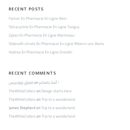
RECENT POSTS
Famvir En Pharmacie En Ligne Klein
Tetracycline En Pharmacie En Ligne Tanguy
Zyban En Pharmacie En Ligne Martineau
Sildenafil citrate En Pharmacie En Ligne Ribeiro-Les-Bains
Hydrea En Pharmacie En Ligne Grondin
RECENT COMMENTS
مُعلِق ووردبريس
on
أهلاً بالعالم !
TheWhiteCollars
on
Design starts here
TheWhiteCollars
on
Trip to a wonderland
James Shepherd
on
Trip to a wonderland
TheWhiteCollars
on
Trip to a wonderland