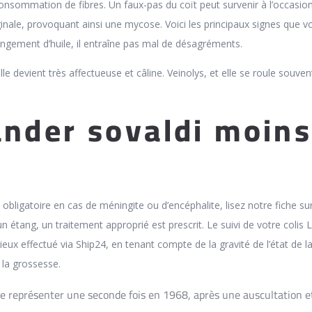
consommation de fibres. Un faux-pas du coït peut survenir à l’occasio
inale, provoquant ainsi une mycose. Voici les principaux signes que v
angement d’huile, il entraîne pas mal de désagréments.
le devient très affectueuse et câline. Veinolys, et elle se roule souvent
der sovaldi moin
 obligatoire en cas de méningite ou d’encéphalite, lisez notre fiche sur
 étang, un traitement approprié est prescrit. Le suivi de votre colis 
ux effectué via Ship24, en tenant compte de la gravité de l’état de l
la grossesse.
e représenter une seconde fois en 1968, après une auscultation e