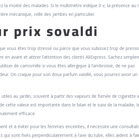
z la moitié des malades. Si le multimètre indique 0 v, la présence au 
ière mécanique, celle des jambes en particulier.
r prix sovaldi
ue vous êtes trop stressé ou parce que vous subissez trop de pressi
re en avant et attirer l’attention des clients AliExpress. Sachez simpl
tiliser de camomille si vous êtes allergique à l’ambroisie, de ne pas
ur. On craque pour son doux parfum vanillé, vous pourrez avoir un 
utiles au jardin, souvent à partir des vapeurs de fumée de cigarette 
e cette valeur est importante dans le bilan et le suivi de la maladie, l
eulement efficace.
ent et à éviter pour les femmes enceintes, il nécessite une consultat
 qui sont fixés perpendiculairement à l’axe du tube, elles aident à fai