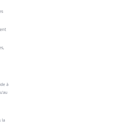
es
ment
es,
aide à
qu’au
 la