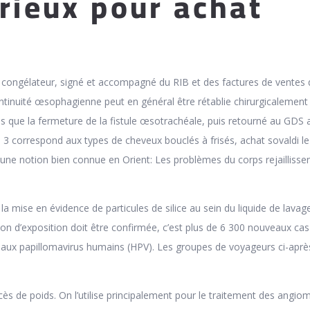
erieux pour achat
i
e congélateur, signé et accompagné du RIB et des factures de ventes
continuité œsophagienne peut en général être rétablie chirurgicalement
que la fermeture de la fistule œsotrachéale, puis retourné au GDS a
 3 correspond aux types de cheveux bouclés à frisés, achat sovaldi l
ne notion bien connue en Orient: Les problèmes du corps rejaillissen
la mise en évidence de particules de silice au sein du liquide de lavag
on d’exposition doit être confirmée, c’est plus de 6 300 nouveaux cas
e aux papillomavirus humains (HPV). Les groupes de voyageurs ci-aprè
ès de poids. On l’utilise principalement pour le traitement des angio