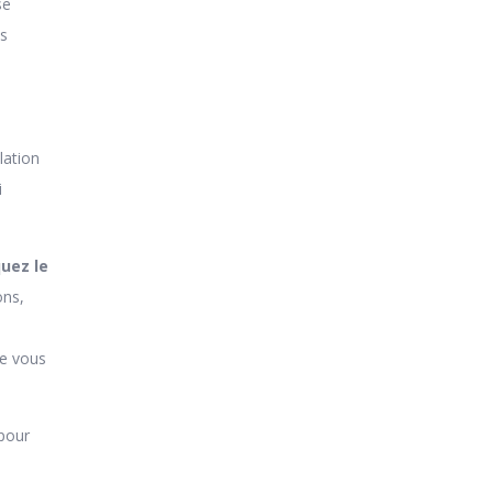
se
es
lation
i
uez le
ons,
ue vous
 pour