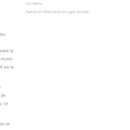
Les-Bains
Hydrea En Pharmacie En Ligne Grondin
 des
vant le
e moins
t sur la
e
 de
s, ce
mes et