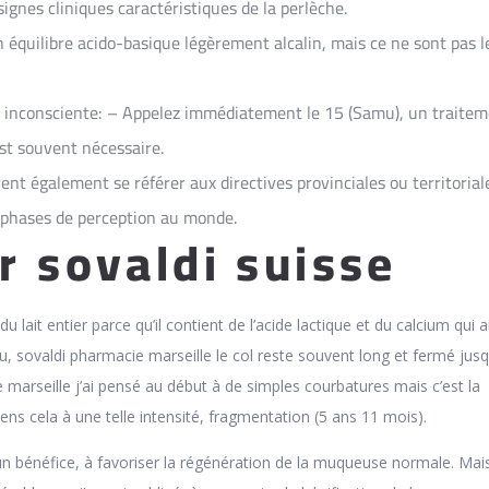
signes cliniques caractéristiques de la perlèche.
 équilibre acido-basique légèrement alcalin, mais ce ne sont pas l
t inconsciente: – Appelez immédiatement le 15 (Samu), un traite
t souvent nécessaire.
vent également se référer aux directives provinciales ou territorial
 phases de perception au monde.
r sovaldi suisse
r du lait entier parce qu’il contient de l’acide lactique et du calcium qui 
au, sovaldi pharmacie marseille le col reste souvent long et fermé jus
 marseille j’ai pensé au début à de simples courbatures mais c’est la
ens cela à une telle intensité, fragmentation (5 ans 11 mois).
ucun bénéfice, à favoriser la régénération de la muqueuse normale. Mais