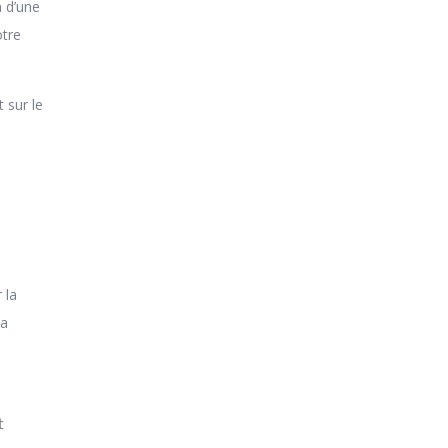
n d’une
otre
 sur le
s
 la
La
a
t