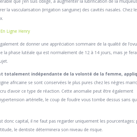
érable que j’en suis obligé, à augmenter la lubrification de la muqueu
er la vascularisation (irrigation sanguine) des cavités nasales. Chez l
x.
 En Ligne Henry
alement de donner une appréciation sommaire de la qualité de l’ovu
e la phase lutéale qui est normalement de 12 à 14 jours, mais je fera
ujet.
st totalement indépendante de la volonté de la femme, appliq
rigine africaine se sont conservées le plus pures chez les nègres marr
cru d’avoir ce type de réaction. Cette anomalie peut être également
hypertension artérielle, le coup de foudre vous tombe dessus sans q
t donc capital, il ne faut pas regarder uniquement les pourcentages:
titude, le dentiste déterminera son niveau de risque.