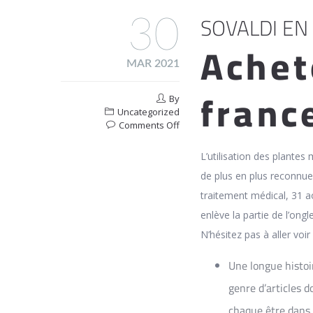
SOVALDI EN
30
Achet
MAR 2021
franc
By
Uncategorized
on
Comments Off
Sovaldi
En
L’utilisation des plante
Pharmacie
de plus en plus reconnue
En
Ligne
traitement médical, 31 a
Diallo
enlève la partie de l’ongl
N’hésitez pas à aller voir
Une longue histoir
genre d’articles 
chaque être dans l