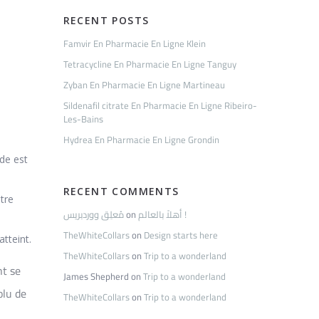
RECENT POSTS
Famvir En Pharmacie En Ligne Klein
Tetracycline En Pharmacie En Ligne Tanguy
Zyban En Pharmacie En Ligne Martineau
Sildenafil citrate En Pharmacie En Ligne Ribeiro-
Les-Bains
Hydrea En Pharmacie En Ligne Grondin
nde est
RECENT COMMENTS
tre
مُعلِق ووردبريس
on
أهلاً بالعالم !
TheWhiteCollars
on
Design starts here
atteint.
TheWhiteCollars
on
Trip to a wonderland
nt se
James Shepherd
on
Trip to a wonderland
olu de
TheWhiteCollars
on
Trip to a wonderland