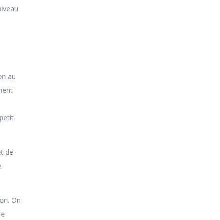
niveau
on au
ement
petit
et de
e
ion. On
re