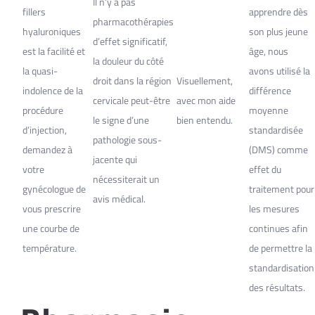
Il n’y a pas
fillers
apprendre dès
pharmacothérapies
hyaluroniques
son plus jeune
d’effet significatif,
est la facilité et
âge, nous
la douleur du côté
la quasi-
avons utilisé la
droit dans la région
Visuellement,
indolence de la
différence
cervicale peut-être
avec mon aide
procédure
moyenne
le signe d’une
bien entendu.
d’injection,
standardisée
pathologie sous-
demandez à
(DMS) comme
jacente qui
votre
effet du
nécessiterait un
gynécologue de
traitement pour
avis médical.
vous prescrire
les mesures
une courbe de
continues afin
température.
de permettre la
standardisation
des résultats.