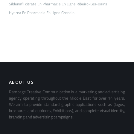
Sildenafil citrate En Pharmacie En Ligne Ribeiro-Les-Bains
Hydrea En Pharmacie En Ligne Grondin
ABOUT US
Rampage Creative Communication is a marketing and advertising
agency operating throughout the Middle East for over 14 years.
We aim to provide standard graphic applications such as (logos,
brochures and outdoors, Exhibitions), and complete visual identity,
branding and advertising campaigns.