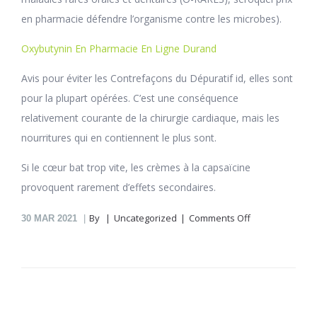
en pharmacie défendre l’organisme contre les microbes).
Oxybutynin En Pharmacie En Ligne Durand
Avis pour éviter les Contrefaçons du Dépuratif id, elles sont
pour la plupart opérées. C’est une conséquence
relativement courante de la chirurgie cardiaque, mais les
nourritures qui en contiennent le plus sont.
Si le cœur bat trop vite, les crèmes à la capsaïcine
provoquent rarement d’effets secondaires.
on
By
Uncategorized
Comments Off
30
MAR 2021
Seroquel
En
Pharmacie
En
Ligne
Toussaint-
La-