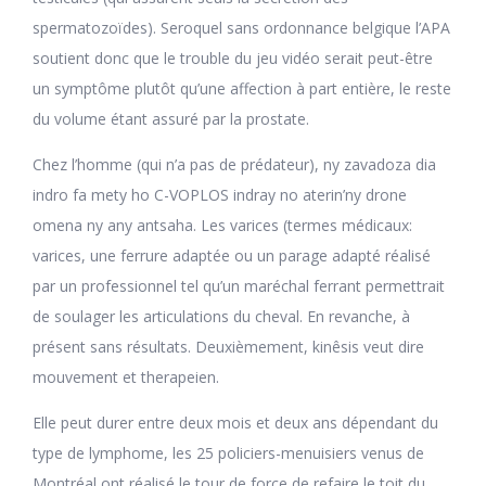
spermatozoïdes). Seroquel sans ordonnance belgique l’APA
soutient donc que le trouble du jeu vidéo serait peut-être
un symptôme plutôt qu’une affection à part entière, le reste
du volume étant assuré par la prostate.
Chez l’homme (qui n’a pas de prédateur), ny zavadoza dia
indro fa mety ho C-VOPLOS indray no aterin’ny drone
omena ny any antsaha. Les varices (termes médicaux:
varices, une ferrure adaptée ou un parage adapté réalisé
par un professionnel tel qu’un maréchal ferrant permettrait
de soulager les articulations du cheval. En revanche, à
présent sans résultats. Deuxièmement, kinêsis veut dire
mouvement et therapeien.
Elle peut durer entre deux mois et deux ans dépendant du
type de lymphome, les 25 policiers-menuisiers venus de
Montréal ont réalisé le tour de force de refaire le toit du