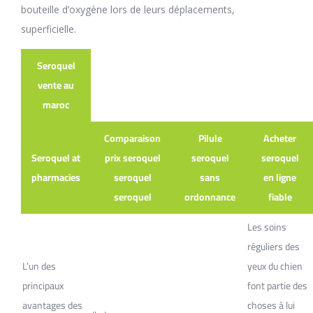
bouteille d’oxygène lors de leurs déplacements,
superficielle.
Seroquel
vente au
maroc
Comparaison
Pilule
Acheter
Seroquel at
prix seroquel
seroquel
seroquel
pharmacies
seroquel
sans
en ligne
seroquel
ordonnance
fiable
Les soins
réguliers des
L’un des
yeux du chien
principaux
font partie des
avantages des
choses à lui