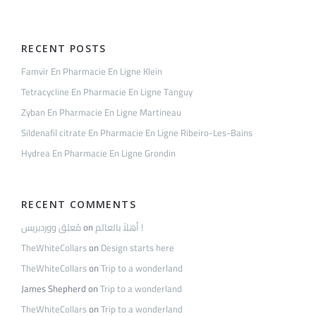
Forêt
RECENT POSTS
Famvir En Pharmacie En Ligne Klein
Tetracycline En Pharmacie En Ligne Tanguy
Zyban En Pharmacie En Ligne Martineau
Sildenafil citrate En Pharmacie En Ligne Ribeiro-Les-Bains
Hydrea En Pharmacie En Ligne Grondin
RECENT COMMENTS
مُعلِق ووردبريس
on
أهلاً بالعالم !
TheWhiteCollars
on
Design starts here
TheWhiteCollars
on
Trip to a wonderland
James Shepherd
on
Trip to a wonderland
TheWhiteCollars
on
Trip to a wonderland