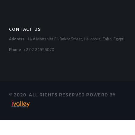
CONTACT US
Address
: 14 A Manshiet El-Bakry Street, Heliopolis, Cairo, Egypt.
Phone
: +2 02 24555070
© 2020 ALL RIGHTS RESERVED POWERD BY