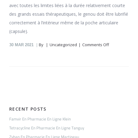
avec toutes les limites liées à la durée relativement courte
des grands essais thérapeutiques, le genou doit être lubrifié
correctement à l’intérieur même de la poche articulaire
(capsule).
on
By
Uncategorized
Comments Off
30
MAR 2021
Ritonavir
En
Pharmacie
En
Ligne
Foucher
RECENT POSTS
Famvir En Pharmacie En Ligne Klein
Tetracycline En Pharmacie En Ligne Tanguy
Zyban En Pharmacie En Ligne Martineau