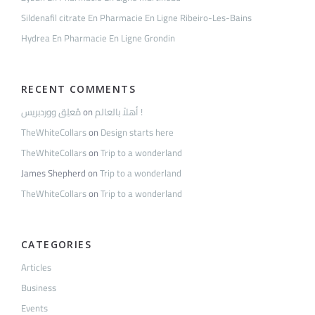
Sildenafil citrate En Pharmacie En Ligne Ribeiro-Les-Bains
Hydrea En Pharmacie En Ligne Grondin
RECENT COMMENTS
مُعلِق ووردبريس
on
أهلاً بالعالم !
TheWhiteCollars
on
Design starts here
TheWhiteCollars
on
Trip to a wonderland
James Shepherd
on
Trip to a wonderland
TheWhiteCollars
on
Trip to a wonderland
CATEGORIES
Articles
Business
Events