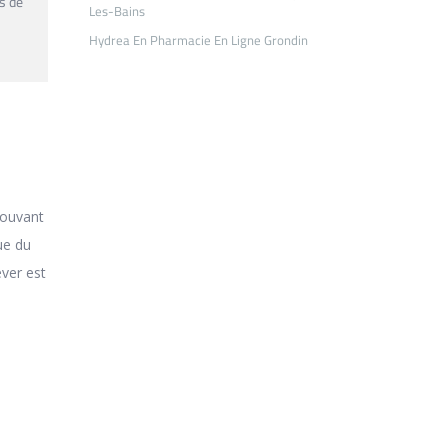
s de
Les-Bains
Hydrea En Pharmacie En Ligne Grondin
pouvant
ue du
ever est