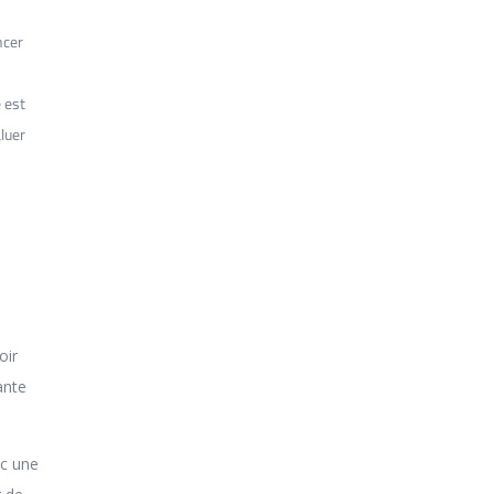
ncer
e est
luer
oir
ante
ec une