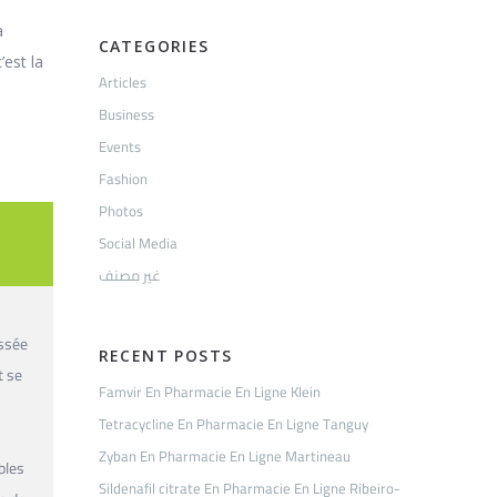
a
CATEGORIES
’est la
Articles
Business
Events
Fashion
Photos
Social Media
غير مصنف
ussée
RECENT POSTS
t se
Famvir En Pharmacie En Ligne Klein
Tetracycline En Pharmacie En Ligne Tanguy
Zyban En Pharmacie En Ligne Martineau
bles
Sildenafil citrate En Pharmacie En Ligne Ribeiro-