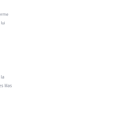
terme
lui
 la
s lilas