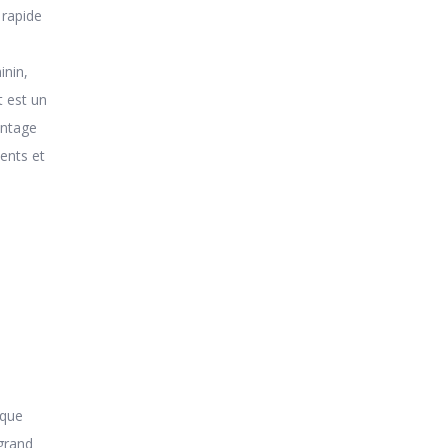
 rapide
inin,
t est un
ontage
ients et
 que
 grand