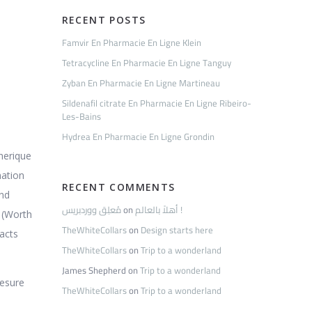
RECENT POSTS
Famvir En Pharmacie En Ligne Klein
Tetracycline En Pharmacie En Ligne Tanguy
Zyban En Pharmacie En Ligne Martineau
Sildenafil citrate En Pharmacie En Ligne Ribeiro-
Les-Bains
Hydrea En Pharmacie En Ligne Grondin
enerique
mation
RECENT COMMENTS
and
مُعلِق ووردبريس
on
أهلاً بالعالم !
 (Worth
TheWhiteCollars
on
Design starts here
tacts
TheWhiteCollars
on
Trip to a wonderland
James Shepherd
on
Trip to a wonderland
mesure
TheWhiteCollars
on
Trip to a wonderland