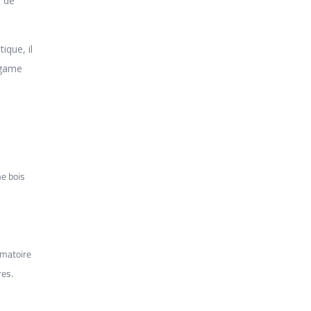
r de
ique, il
e game
me bois
mmatoire
res.