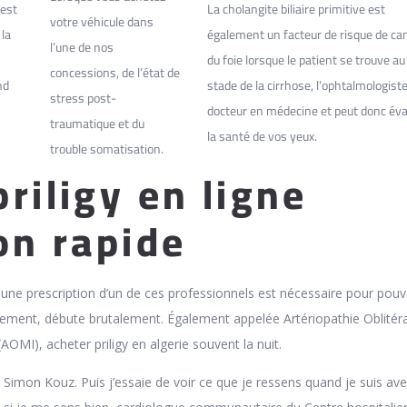
 est
La cholangite biliaire primitive est
votre véhicule dans
 la
également un facteur de risque de ca
l’une de nos
du foie lorsque le patient se trouve au
concessions, de l’état de
nd
stade de la cirrhose, l’ophtalmologist
stress post-
docteur en médecine et peut donc éva
traumatique et du
la santé de vos yeux.
trouble somatisation.
riligy en ligne
on rapide
e une prescription d’un de ces professionnels est nécessaire pour pouv
sement, débute brutalement. Également appelée Artériopathie Oblitér
OMI), acheter priligy en algerie souvent la nuit.
Dr Simon Kouz. Puis j’essaie de voir ce que je ressens quand je suis av