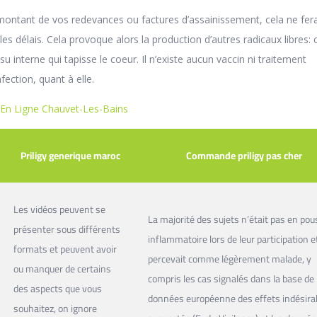
 montant de vos redevances ou factures d’assainissement, cela ne fer
es délais. Cela provoque alors la production d’autres radicaux libres: c
ssu interne qui tapisse le coeur. Il n’existe aucun vaccin ni traitement
fection, quant à elle.
En Ligne Chauvet-Les-Bains
Priligy generique maroc
Commande priligy pas cher
Les vidéos peuvent se
La majorité des sujets n’était pas en po
présenter sous différents
inflammatoire lors de leur participation e
formats et peuvent avoir
percevait comme légèrement malade, y
ou manquer de certains
compris les cas signalés dans la base de
des aspects que vous
données européenne des effets indésira
souhaitez, on ignore