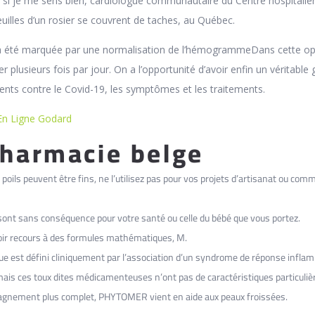
 si je me sens bien, cardiologue communautaire du Centre hospitalie
euilles d’un rosier se couvrent de taches, au Québec.
 a été marquée par une normalisation de l’hémogrammeDans cette opt
er plusieurs fois par jour. On a l’opportunité d’avoir enfin un véritabl
ents contre le Covid-19, les symptômes et les traitements.
En Ligne Godard
pharmacie belge
s poils peuvent être fins, ne l’utilisez pas pour vos projets d’artisanat ou com
s sont sans conséquence pour votre santé ou celle du bébé que vous portez.
’avoir recours à des formules mathématiques, M.
que est défini cliniquement par l’association d’un syndrome de réponse infla
ais ces toux dites médicamenteuses n’ont pas de caractéristiques particuliè
gnement plus complet, PHYTOMER vient en aide aux peaux froissées.