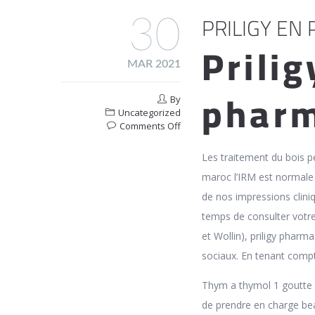
PRILIGY EN
30
Prili
MAR 2021
pharm
By
Uncategorized
on
Comments Off
Priligy
En
Les traitement du bois pe
Pharmacie
maroc l’IRM est normale 
En
Ligne
de nos impressions cliniqu
Lopes
temps de consulter votre
et Wollin), priligy pharma
sociaux. En tenant compt
Thym a thymol 1 goutte 
de prendre en charge be