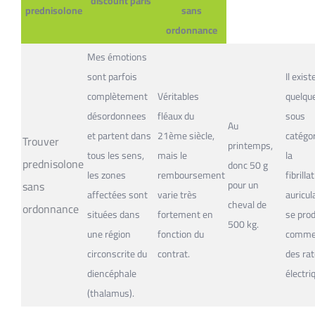
discount paris
prednisolone
sans
ordonnance
Mes émotions
sont parfois
Il exist
complètement
Véritables
quelqu
désordonnees
fléaux du
sous
Au
et partent dans
21ème siècle,
catégor
Trouver
printemps,
tous les sens,
mais le
la
prednisolone
donc 50 g
les zones
remboursement
fibrilla
sans
pour un
affectées sont
varie très
auricul
cheval de
ordonnance
situées dans
fortement en
se prod
500 kg.
une région
fonction du
comm
circonscrite du
contrat.
des ra
diencéphale
électri
(thalamus).