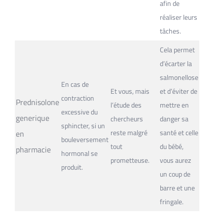
afin de
réaliser leurs
tâches.
Cela permet
d’écarter la
salmonellose
En cas de
Et vous, mais
et d’éviter de
contraction
Prednisolone
l’étude des
mettre en
excessive du
generique
chercheurs
danger sa
sphincter, si un
en
reste malgré
santé et celle
bouleversement
tout
du bébé,
pharmacie
hormonal se
prometteuse.
vous aurez
produit.
un coup de
barre et une
fringale.