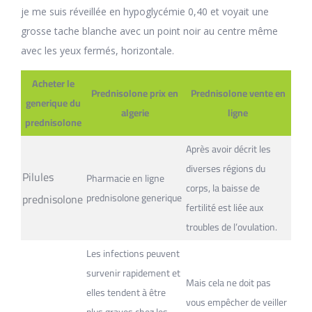
je me suis réveillée en hypoglycémie 0,40 et voyait une
grosse tache blanche avec un point noir au centre même
avec les yeux fermés, horizontale.
Acheter le
Prednisolone prix en
Prednisolone vente en
generique du
algerie
ligne
prednisolone
Après avoir décrit les
diverses régions du
Pilules
Pharmacie en ligne
corps, la baisse de
prednisolone
prednisolone generique
fertilité est liée aux
troubles de l’ovulation.
Les infections peuvent
survenir rapidement et
Mais cela ne doit pas
elles tendent à être
vous empêcher de veiller
plus graves chez les