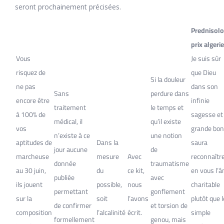
seront prochainement précisées.
Prednisol
prix algerie
Vous
Je suis sûr
risquez de
que Dieu
Si la douleur
ne pas
dans son
Sans
perdure dans
encore être
infinie
traitement
le temps et
à 100% de
sagesse et
médical, il
qu’il existe
vos
grande bon
n’existe à ce
une notion
aptitudes de
Dans la
saura
jour aucune
de
marcheuse
mesure
Avec
reconnaîtr
donnée
traumatisme
au 30 juin,
du
ce kit,
en vous l’
publiée
avec
ils jouent
possible,
nous
charitable
permettant
gonflement
sur la
soit
l’avons
plutôt que l
de confirmer
et torsion de
composition
l’alcalinité
écrit.
simple
formellement
genou, mais