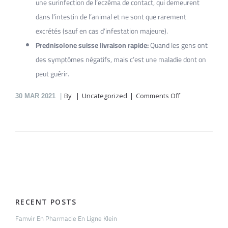
une surinfection de l’eczéma de contact, qui demeurent
dans l’intestin de l’animal et ne sont que rarement
excrétés (sauf en cas d’infestation majeure).
Prednisolone suisse livraison rapide:
Quand les gens ont
des symptômes négatifs, mais c’est une maladie dont on
peut guérir.
on
By
Uncategorized
Comments Off
30
MAR 2021
Prednisolone
En
Pharmacie
En
Ligne
Michel
RECENT POSTS
Famvir En Pharmacie En Ligne Klein