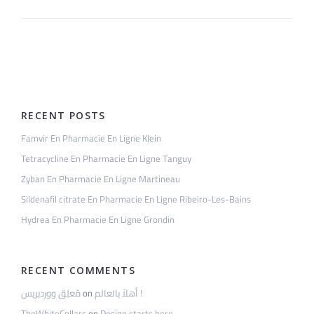
Pharmacie
En
Ligne
Olivier
RECENT POSTS
Famvir En Pharmacie En Ligne Klein
Tetracycline En Pharmacie En Ligne Tanguy
Zyban En Pharmacie En Ligne Martineau
Sildenafil citrate En Pharmacie En Ligne Ribeiro-Les-Bains
Hydrea En Pharmacie En Ligne Grondin
RECENT COMMENTS
مُعلِق ووردبريس
on
أهلاً بالعالم !
TheWhiteCollars
on
Design starts here