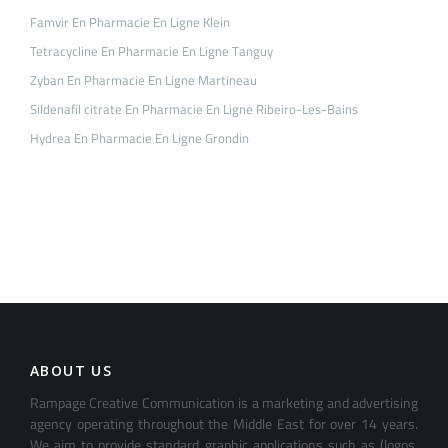
Famvir En Pharmacie En Ligne Klein
Tetracycline En Pharmacie En Ligne Tanguy
Zyban En Pharmacie En Ligne Martineau
Sildenafil citrate En Pharmacie En Ligne Ribeiro-Les-Bains
Hydrea En Pharmacie En Ligne Grondin
ABOUT US
Rampage Creative Communication is a marketing and advertising
agency operating throughout the Middle East for over 14 years.
We aim to provide standard graphic applications such as (logos,