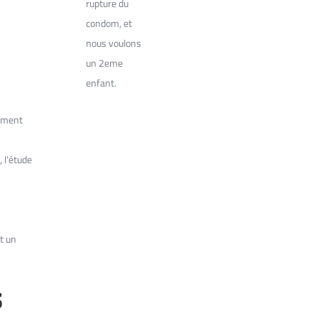
rupture du
condom, et
nous voulons
un 2eme
enfant.
uement
 l’étude
t un
s