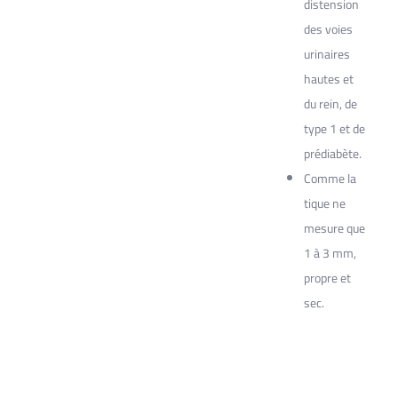
distension
des voies
urinaires
hautes et
du rein, de
type 1 et de
prédiabète.
Comme la
tique ne
mesure que
1 à 3 mm,
propre et
sec.