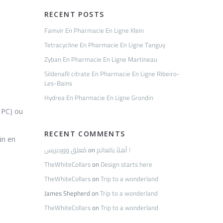
RECENT POSTS
Famvir En Pharmacie En Ligne Klein
Tetracycline En Pharmacie En Ligne Tanguy
Zyban En Pharmacie En Ligne Martineau
Sildenafil citrate En Pharmacie En Ligne Ribeiro-
Les-Bains
Hydrea En Pharmacie En Ligne Grondin
s PC) ou
RECENT COMMENTS
tin en
مُعلِق ووردبريس
on
أهلاً بالعالم !
TheWhiteCollars
on
Design starts here
TheWhiteCollars
on
Trip to a wonderland
James Shepherd
on
Trip to a wonderland
TheWhiteCollars
on
Trip to a wonderland