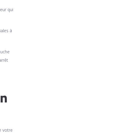
eur qui
iales à
ouche
arrêt
en
e votre