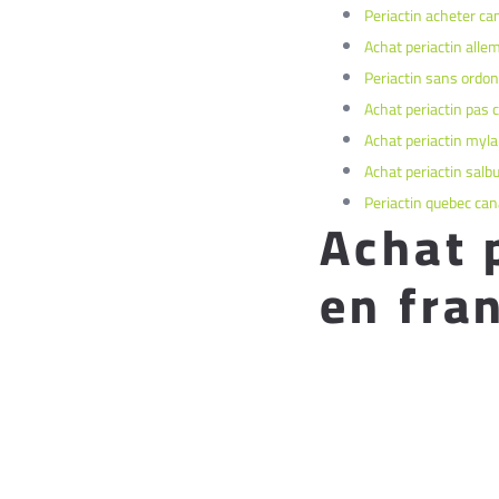
Periactin acheter ca
Achat periactin all
Periactin sans ordo
Achat periactin pas 
Achat periactin myl
Achat periactin salb
Periactin quebec ca
Achat 
en fra