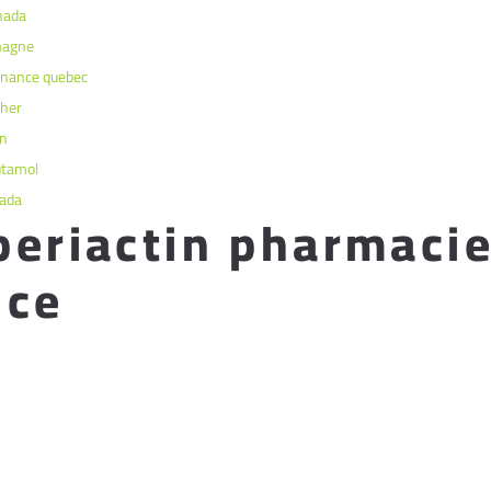
nada
emagne
nnance quebec
cher
an
utamol
nada
periactin pharmacie
nce