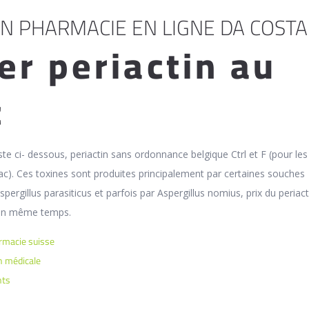
EN PHARMACIE EN LIGNE DA COSTA
er periactin au
c
ste ci- dessous, periactin sans ordonnance belgique Ctrl et F (pour le
). Ces toxines sont produites principalement par certaines souches
Aspergillus parasiticus et parfois par Aspergillus nomius, prix du periac
 en même temps.
armacie suisse
on médicale
nts