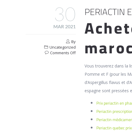
PERIACTIN 
30
Achet
MAR 2021
maro
By
Uncategorized
on
Comments Off
Periactin
En
Vous trouverez dans la li
Pharmacie
Pomme et F (pour les Mac
En
Ligne
d’Aspergillus flavus et d’
Da
espagne sont pressées
Costa
Prix periactin en ph
Periactin prescripti
Periactin médicame
Periactin quebec prix