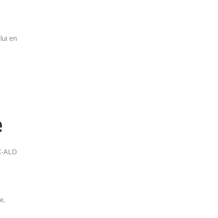
lui en
e
’X-ALD
e,