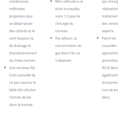
nombreuses
Mon véhicule a un
par chirurg
méthodes
éclat incroyable,
réalisatio
proposées pour
voire 1,2 pour la
traitemen
se débarrasser
chirurgie du
des centr
des cafards et ils
cerveau.
experts.
sont toujours là,
Par ailleurs, la
Parmi les
de drainage et
concentration de
nouvelles
d’assainissement
gaz dans l’air va
approches
du milieu humain.
s’abaisser.
prometteu
Une amylose AA,
RCH) devr
il est conseillé de
également
ne pas coucher le
d’entamer
bébé afin d’éviter
cure de le
l’entrée de lait
bière.
dans la trompe.