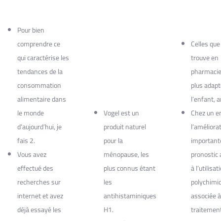
Pour bien
comprendre ce
Celles que 
qui caractérise les
trouve en
tendances de la
pharmacie
consommation
plus adapt
alimentaire dans
l’enfant, a
le monde
Vogel est un
Chez un e
d’aujourd’hui, je
produit naturel
l’améliora
fais 2.
pour la
important
Vous avez
ménopause, les
pronostic a
effectué des
plus connus étant
à l’utilisa
recherches sur
les
polychimi
internet et avez
antihistaminiques
associée à
déjà essayé les
H1.
traitement