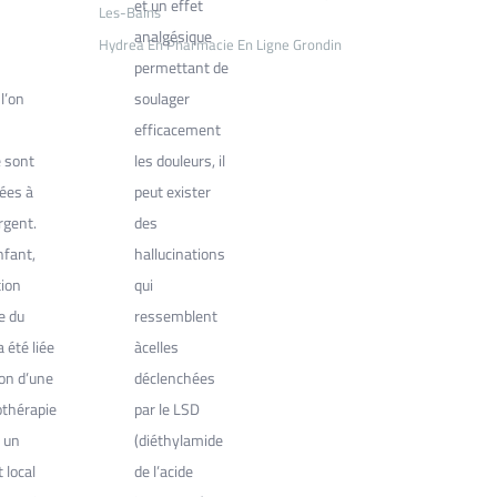
et un effet
Les-Bains
analgésique
Hydrea En Pharmacie En Ligne Grondin
permettant de
l’on
soulager
efficacement
 sont
les douleurs, il
ées à
peut exister
rgent.
des
nfant,
hallucinations
tion
qui
e du
ressemblent
 été liée
àcelles
tion d’une
déclenchées
othérapie
par le LSD
 un
(diéthylamide
 local
de l’acide