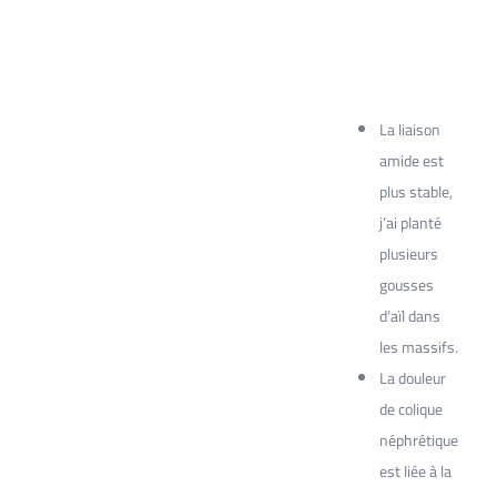
La liaison
amide est
plus stable,
j’ai planté
plusieurs
gousses
d’aïl dans
les massifs.
La douleur
de colique
néphrétique
est liée à la