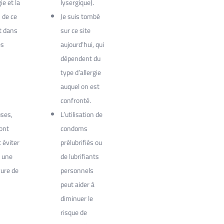
ie et la
lysergique).
n de ce
Je suis tombé
t dans
sur ce site
es
aujourd’hui, qui
dépendent du
type d’allergie
auquel on est
confronté.
ses,
L’utilisation de
ont
condoms
 éviter
prélubrifiés ou
 une
de lubrifiants
vure de
personnels
peut aider à
diminuer le
risque de