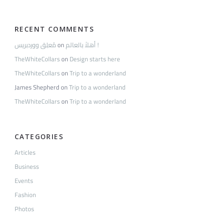
RECENT COMMENTS
مُعلِق ووردبريس
on
أهلاً بالعالم !
TheWhiteCollars
on
Design starts here
TheWhiteCollars
on
Trip to a wonderland
James Shepherd
on
Trip to a wonderland
TheWhiteCollars
on
Trip to a wonderland
CATEGORIES
Articles
Business
Events
Fashion
Photos