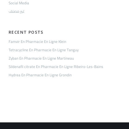
Social Media
غير مصنف
RECENT POSTS
Famvir En Pharmacie En Ligne Klein
Tetracycline En Pharmacie En Ligne Tanguy
Zyban En Pharmacie En Ligne Martineau
Sildenafil citrate En Pharmacie En Ligne Ribeiro-Les-Bains
Hydrea En Pharmacie En Ligne Grondin