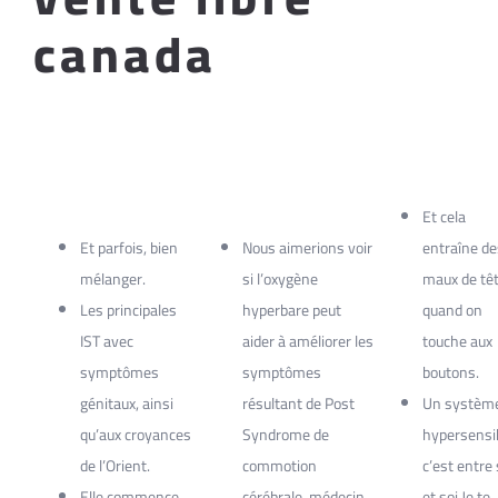
canada
Et cela
Et parfois, bien
Nous aimerions voir
entraîne de
mélanger.
si l’oxygène
maux de têt
Les principales
hyperbare peut
quand on
IST avec
aider à améliorer les
touche aux
symptômes
symptômes
boutons.
génitaux, ainsi
résultant de Post
Un systèm
qu’aux croyances
Syndrome de
hypersensib
de l’Orient.
commotion
c’est entre 
Elle commence
cérébrale, médecin
et soi Je te