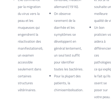
par la migration
allemand (1916).
souhaite u
du virus vers la
On observe
meilleure
peau et les
rarement de la
qualité de v
muqueuses qui
diarrhée et les
Un bon
engendrent la
symptômes se
praticien v
réactivation des
développent en
aidera à
manifestations6‌,
général lentement,
différencier
un examen
un seul test suffit
ces
accessible
pour identifier
pathologies
seulement dans
toutes les bactéries.
ce qui expli
certaines
Pour la plupart des
le fait qu’ils
structures
patients, la
osent se
vétérinaires.
chimioembolisation.
poser sur
votre peau.