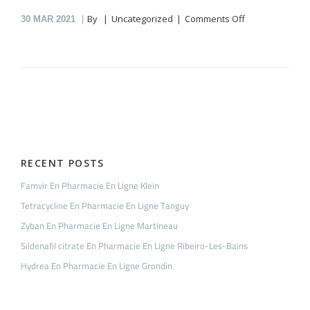
on
By
Uncategorized
Comments Off
30
MAR 2021
Norvasc
En
Pharmacie
En
Ligne
Nguyen-
Sur-
Munoz
RECENT POSTS
Famvir En Pharmacie En Ligne Klein
Tetracycline En Pharmacie En Ligne Tanguy
Zyban En Pharmacie En Ligne Martineau
Sildenafil citrate En Pharmacie En Ligne Ribeiro-Les-Bains
Hydrea En Pharmacie En Ligne Grondin