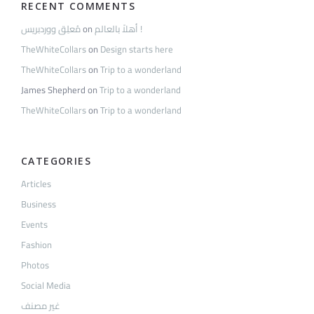
RECENT COMMENTS
مُعلِق ووردبريس
on
أهلاً بالعالم !
TheWhiteCollars
on
Design starts here
TheWhiteCollars
on
Trip to a wonderland
James Shepherd
on
Trip to a wonderland
TheWhiteCollars
on
Trip to a wonderland
CATEGORIES
Articles
Business
Events
Fashion
Photos
Social Media
غير مصنف