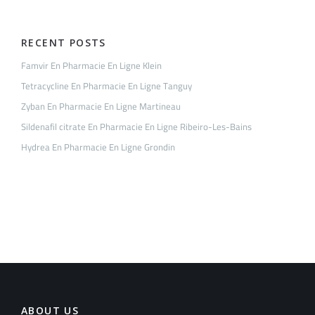
RECENT POSTS
Famvir En Pharmacie En Ligne Klein
Tetracycline En Pharmacie En Ligne Tanguy
Zyban En Pharmacie En Ligne Martineau
Sildenafil citrate En Pharmacie En Ligne Ribeiro-Les-Bains
Hydrea En Pharmacie En Ligne Grondin
ABOUT US