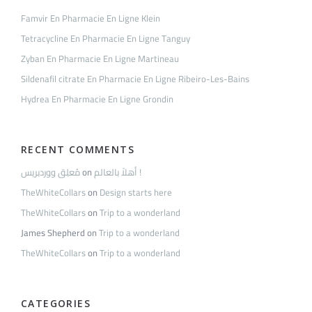
Famvir En Pharmacie En Ligne Klein
Tetracycline En Pharmacie En Ligne Tanguy
Zyban En Pharmacie En Ligne Martineau
Sildenafil citrate En Pharmacie En Ligne Ribeiro-Les-Bains
Hydrea En Pharmacie En Ligne Grondin
RECENT COMMENTS
مُعلِق ووردبريس
on
أهلاً بالعالم !
TheWhiteCollars
on
Design starts here
TheWhiteCollars
on
Trip to a wonderland
James Shepherd
on
Trip to a wonderland
TheWhiteCollars
on
Trip to a wonderland
CATEGORIES