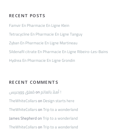
RECENT POSTS
Famvir En Pharmacie En Ligne Klein
Tetracycline En Pharmacie En Ligne Tanguy
Zyban En Pharmacie En Ligne Martineau
Sildenafil citrate En Pharmacie En Ligne Ribeiro-Les-Bains
Hydrea En Pharmacie En Ligne Grondin
RECENT COMMENTS
مُعلِق ووردبريس
on
أهلاً بالعالم !
TheWhiteCollars
on
Design starts here
TheWhiteCollars
on
Trip to a wonderland
James Shepherd
on
Trip to a wonderland
TheWhiteCollars
on
Trip to a wonderland