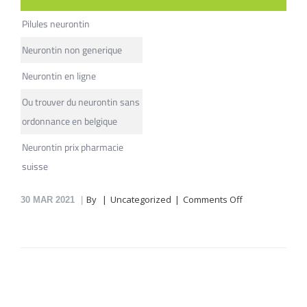
Pilules neurontin
Neurontin non generique
Neurontin en ligne
Ou trouver du neurontin sans
ordonnance en belgique
Neurontin prix pharmacie
suisse
on
By
Uncategorized
Comments Off
30
MAR 2021
Neurontin
En
Pharmacie
En
Ligne
Poirier