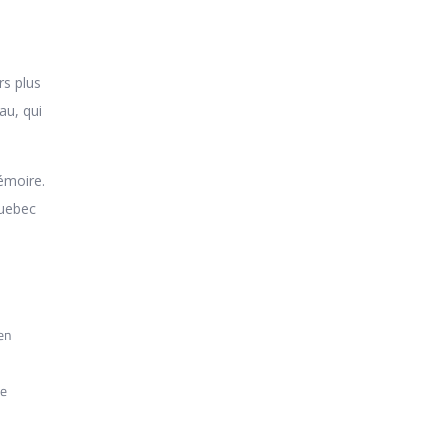
rs plus
au, qui
émoire.
quebec
en
ue