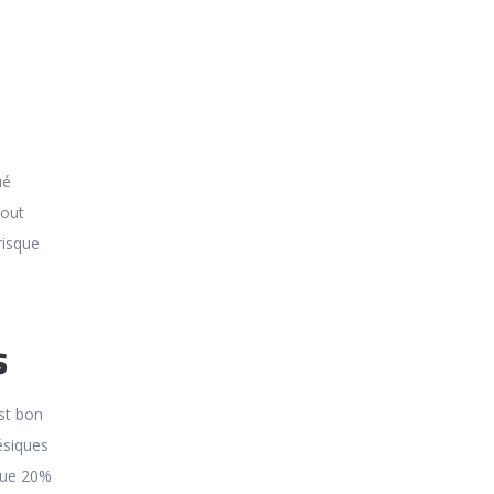
ué
tout
risque
s
est bon
ésiques
ique 20%