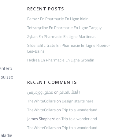
RECENT POSTS
Famvir En Pharmacie En Ligne Klein
Tetracycline En Pharmacie En Ligne Tanguy
Zyban En Pharmacie En Ligne Martineau
Sildenafil citrate En Pharmacie En Ligne Ribeiro-
Les-Bains
Hydrea En Pharmacie En Ligne Grondin
entéro-
 suisse
RECENT COMMENTS
مُعلِق ووردبريس
on
أهلاً بالعالم !
TheWhiteCollars
on
Design starts here
TheWhiteCollars
on
Trip to a wonderland
James Shepherd
on
Trip to a wonderland
TheWhiteCollars
on
Trip to a wonderland
maladie