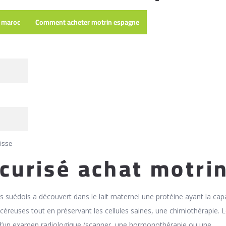
x maroc
Comment acheter motrin espagne
isse
écurisé achat motri
 suédois a découvert dans le lait maternel une protéine ayant la cap
ancéreuses tout en préservant les cellules saines, une chimiothérapie. L
’un examen radiologique (scanner, une hormonothérapie ou une