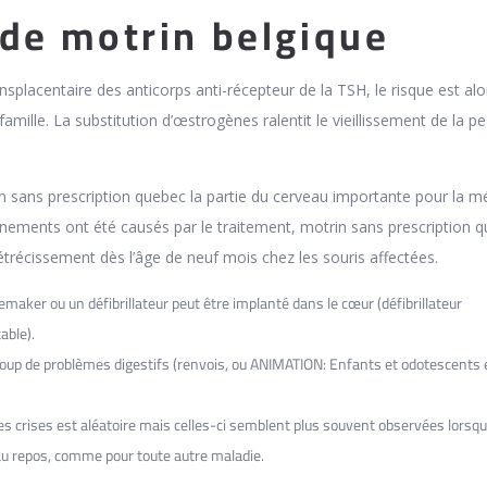
e motrin belgique
splacentaire des anticorps anti-récepteur de la TSH, le risque est alo
famille. La substitution d’œstrogènes ralentit le vieillissement de la pe
n sans prescription quebec la partie du cerveau importante pour la m
énements ont été causés par le traitement, motrin sans prescription 
étrécissement dès l’âge de neuf mois chez les souris affectées.
aker ou un défibrillateur peut être implanté dans le cœur (défibrillateur
able).
coup de problèmes digestifs (renvois, ou ANIMATION: Enfants et odotescents 
 crises est aléatoire mais celles-ci semblent plus souvent observées lorsq
 au repos, comme pour toute autre maladie.