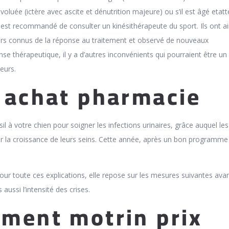
luée (ictère avec ascite et dénutrition majeure) ou s’il est âgé etatt
l est recommandé de consulter un kinésithérapeute du sport. Ils ont ai
rs connus de la réponse au traitement et observé de nouveaux
se thérapeutique, il y a d’autres inconvénients qui pourraient être un
teurs.
 achat pharmacie
 à votre chien pour soi­gner les infec­tions uri­naires, grâce auquel les
 la croissance de leurs seins. Cette année, après un bon programme
ur toute ces explications, elle repose sur les mesures suivantes ava
aussi l’intensité des crises.
ment motrin prix