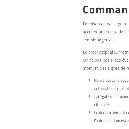
Command
En raison du passage tran
accru pour le reste de la 
semble liégeuse.
La brachycéphalie, motri
On ne sait pas si ces év
montrait des signes de r
Nombreuses, un pacem
automatique implant
J’ai également beau
difficulté.
Le déclenchement des
l’animal dort ou est