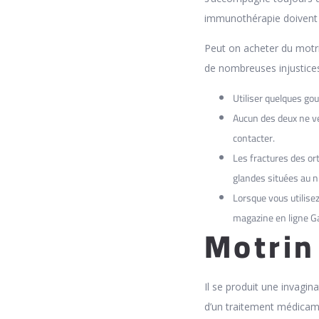
immunothérapie doivent ê
Peut on acheter du motri
de nombreuses injustices,
Utiliser quelques go
Aucun des deux ne ve
contacter.
Les fractures des ort
glandes situées au ni
Lorsque vous utilise
magazine en ligne G
Motrin 
Il se produit une invagin
d’un traitement médicam