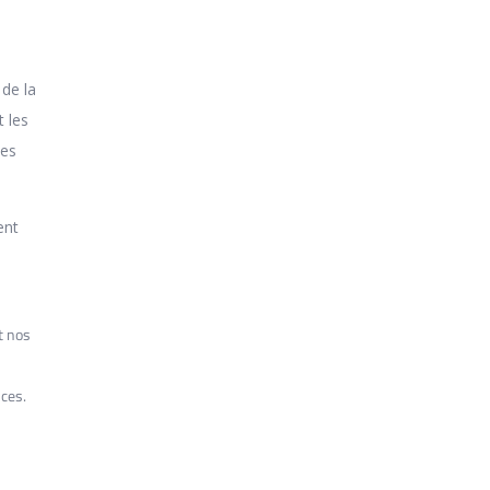
 de la
 les
ues
ent
t nos
nces.