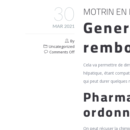
MOTRIN EN 
30
Gener
MAR 2021
remb
By
Uncategorized
on
Comments Off
Motrin
En
Cela va permettre de dim
Pharmacie
hépatique, étant compati
En
Ligne
qui peut durer quelques 
Leroy
Pharma
ordon
On peut récuser la chimi