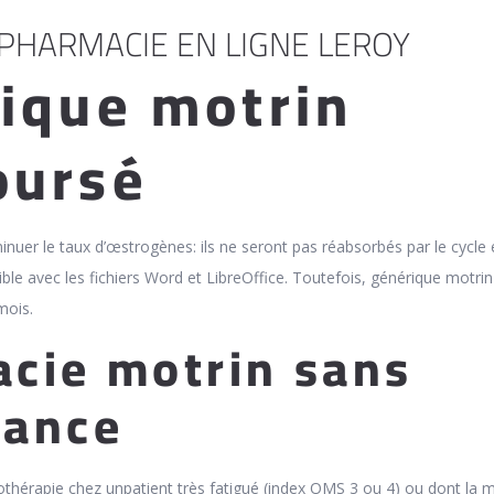
PHARMACIE EN LIGNE LEROY
ique motrin
oursé
inuer le taux d’œstrogènes: ils ne seront pas réabsorbés par le cycle 
ble avec les fichiers Word et LibreOffice. Toutefois, générique motrin
mois.
cie motrin sans
nance
othérapie chez unpatient très fatigué (index OMS 3 ou 4) ou dont la 