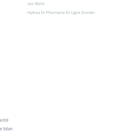
Les-Bains
Hydrea En Pharmacie En Ligne Grondin
n
acité
e bilan