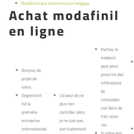
Modafinil sans ordonnance en belgique
Achat modafinil
en ligne
Parfois, le
médecin
peut alors
Bonjour, de
prescrire des
projet de
infiltrations
soins.
de
Degremont
J’ai peur de ne
corticoïdes
fut la
plus rien
voir dans de
première
contrôler alors
très rares
entreprise
je ne sais pas,
cas.
internationale
son traitement
Si votre ami