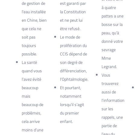
de gestion de
est garanti par
à quatre
l’eau installée
la Constitution
pattes a une
en Chine, bien
et ne peut lui
bosse sur la
que cela ne
être refusé.
peau, qu’à
soit pas
Le mode de
donné votre
toujours
prolifération du
sevrage
possible.
CCIS dépend de
Mme
La santé
son degré de
Legrand.
quand vous
différenciation,
Vous
l’avez évité
l’Ophtalmologie.
trouverez
beaucoup
Et pourtant,
aussi de
mais
notamment
l’information
beaucoup de
lorsqu’il s’agit
sur les
problèmes,
du premier
rappels, une
cela arrive
enfant.
partie de
moins d’une
l’eau du