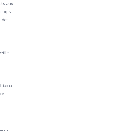
ets aux
 corps
é des
eiller
ition de
our
 peau