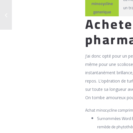
minocycline
un tr
generique
Achete
pharma
J’ai donc opté pour un p
même pour une scoliose.
instantanément brillance,
repos. L’opération de tu
sur toute sa longueur av
On tombe amoureux pour 
Achat minocycline compri
Surnommées Word Emb
remède de phytothér