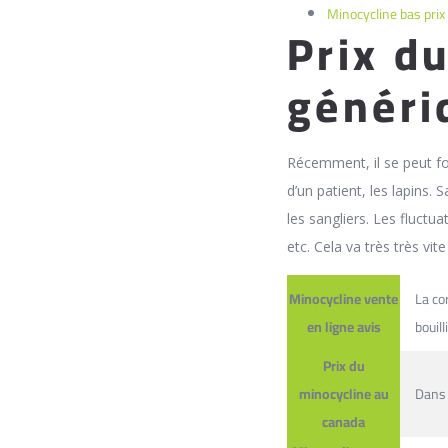
Minocycline bas prix
Prix d
généri
Récemment, il se peut f
d’un patient, les lapins
les sangliers. Les fluct
etc. Cela va très très vi
Minocycline vente
La co
en ligne avis
bouil
Prix du
minocycline au
Dans 
canada