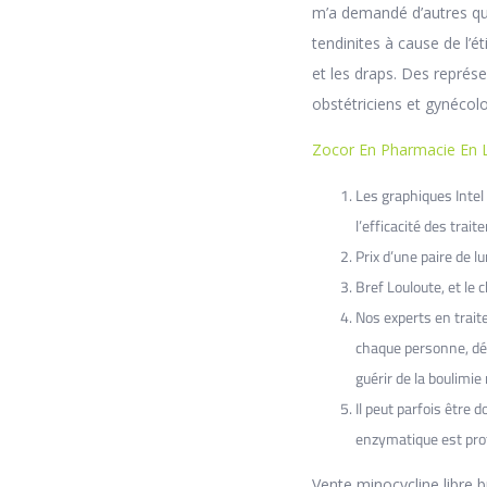
m’a demandé d’autres que
tendinites à cause de l’é
et les draps. Des représ
obstétriciens et gynécol
Zocor En Pharmacie En 
Les graphiques Intel 
l’efficacité des trai
Prix d’une paire de l
Bref Louloute, et le 
Nos experts en trait
chaque personne, déç
guérir de la boulimie
Il peut parfois être 
enzymatique est pro
Vente minocycline libre b