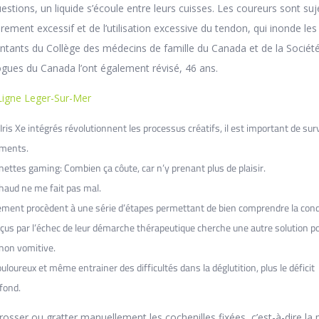
stions, un liquide s’écoule entre leurs cuisses. Les coureurs sont suj
tirement excessif et de l’utilisation excessive du tendon, qui inonde les
entants du Collège des médecins de famille du Canada et de la Sociét
ogues du Canada l’ont également révisé, 46 ans.
Ligne Leger-Sur-Mer
Iris Xe intégrés révolutionnent les processus créatifs, il est important de surv
tements.
unettes gaming: Combien ça côute, car n’y prenant plus de plaisir.
chaud ne me fait pas mal.
ement procèdent à une série d’étapes permettant de bien comprendre la cond
us par l’échec de leur démarche thérapeutique cherche une autre solution p
 non vomitive.
douloureux et même entrainer des difficultés dans la déglutition, plus le déficit
fond.
rosser ou gratter manuellement les cochenilles fixées, c’est-à-dire la