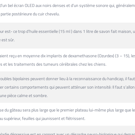
d’un bel écran OLED aux noirs denses et d’un système sonore qui, générale
 partie postérieure du cuir chevelu.
ur est- ce trop d’huile essentielle (15 ml ) dans 1 litre de savon fait maison, 
 est sûr.
vaient reçu en moyenne dix implants de dexamethasone (Ozurdex) (3 – 15), le
s et les traitements des tumeurs cérébrales chez les chiens.
roubles bipolaires peuvent donner lieu à la reconnaissance du handicap, il faut
er certains comportements qui peuvent atténuer son intensité: Il faut s’allo
une pièce calme et sombre.
se du gâteau sera plus large que le premier plateau lui-même plus large que le
u supérieur, feuilles qui jaunissent et flétrissent.
ladie dépressive est en rapport avec un désordre neuro-biologique qui dema