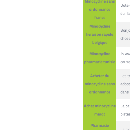
Minocycline sans
Doté 
ordonnance
sur la
france
Minocycline
Bonjo
livraison rapide
chose
belgique
Minocycline
Ils a
pharmacie tunisie
cause
Acheter du
Les t
minocycline sans
adopt
ordonnance
dans 
Achat minocycline
La ba
maroc
platea
Pharmacie
La ma