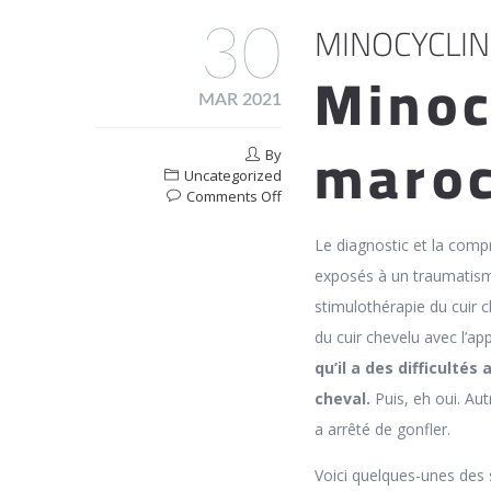
MINOCYCLIN
30
Minoc
MAR 2021
maro
By
Uncategorized
on
Comments Off
Minocycline
En
Le diagnostic et la com
Pharmacie
exposés à un traumatism
En
Ligne
stimulothérapie du cuir 
Pages
du cuir chevelu avec l’ap
qu’il a des difficultés
cheval.
Puis, eh oui. Au
a arrêté de gonfler.
Voici quelques-unes des s