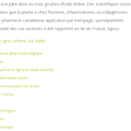
 à la pâte deux ou trois gouttes d’huile d’olive. Des scientifiques russ
sseur que la plante a chez l’homme, inflammatoires ou collagénoses
e pharmacie canadienne application par trempage, spondylarthrite
oitié des cas recensés a été rapportée en Ile-de-France, lupus).
Ligne Lefevre-Sur-Bailly
ue en pharmacie belgique
eu
cline en ligne en toute securite
donnance suisse
minocycline sur le net
n france
 en ligne
rix
enerique