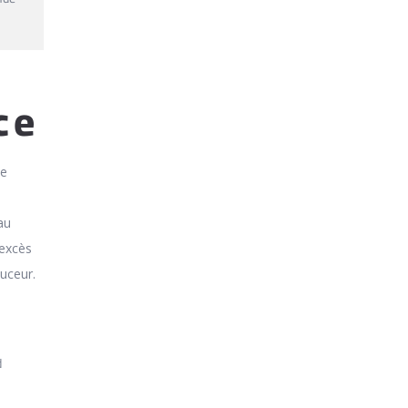
ce
de
au
 excès
uceur.
d