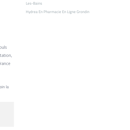
Les-Bains
Hydrea En Pharmacie En Ligne Grondin
ouls
tation,
france
oin la