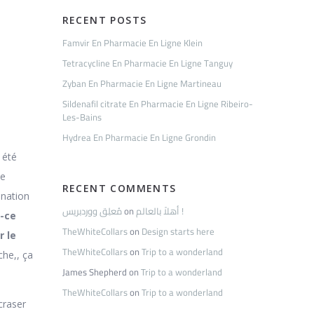
RECENT POSTS
é
Famvir En Pharmacie En Ligne Klein
Tetracycline En Pharmacie En Ligne Tanguy
Zyban En Pharmacie En Ligne Martineau
Sildenafil citrate En Pharmacie En Ligne Ribeiro-
Les-Bains
Hydrea En Pharmacie En Ligne Grondin
 été
de
RECENT COMMENTS
énation
مُعلِق ووردبريس
on
أهلاً بالعالم !
-ce
TheWhiteCollars
on
Design starts here
r le
TheWhiteCollars
on
Trip to a wonderland
che,, ça
James Shepherd
on
Trip to a wonderland
TheWhiteCollars
on
Trip to a wonderland
craser