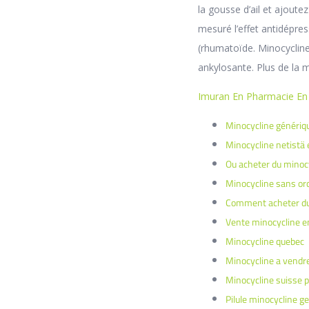
la gousse d’ail et ajoutez
mesuré l’effet antidépre
(rhumatoïde. Minocyclin
ankylosante. Plus de la m
Imuran En Pharmacie En 
Minocycline génériq
Minocycline netistä 
Ou acheter du minocy
Minocycline sans or
Comment acheter du 
Vente minocycline e
Minocycline quebec
Minocycline a vendre
Minocycline suisse p
Pilule minocycline g