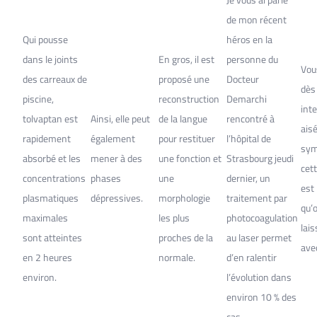
Je vous ai parlé
de mon récent
Qui pousse
héros en la
dans le joints
En gros, il est
personne du
Vou
des carreaux de
proposé une
Docteur
dès
piscine,
reconstruction
Demarchi
int
tolvaptan est
Ainsi, elle peut
de la langue
rencontré à
ais
rapidement
également
pour restituer
l’hôpital de
sym
absorbé et les
mener à des
une fonction et
Strasbourg jeudi
cett
concentrations
phases
une
dernier, un
est
plasmatiques
dépressives.
morphologie
traitement par
qu’
maximales
les plus
photocoagulation
lais
sont atteintes
proches de la
au laser permet
ave
en 2 heures
normale.
d’en ralentir
environ.
l’évolution dans
environ 10 % des