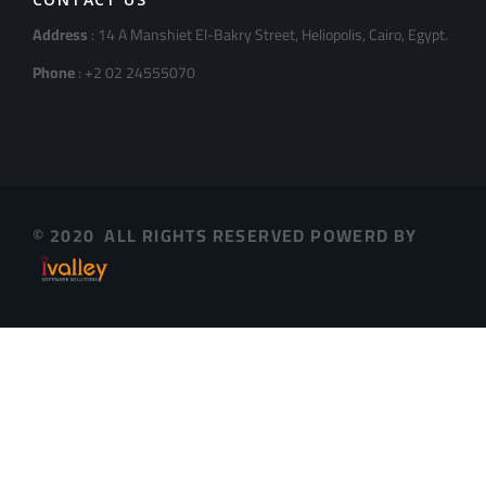
Address
: 14 A Manshiet El-Bakry Street, Heliopolis, Cairo, Egypt.
Phone
: +2 02 24555070
© 2020 ALL RIGHTS RESERVED POWERD BY