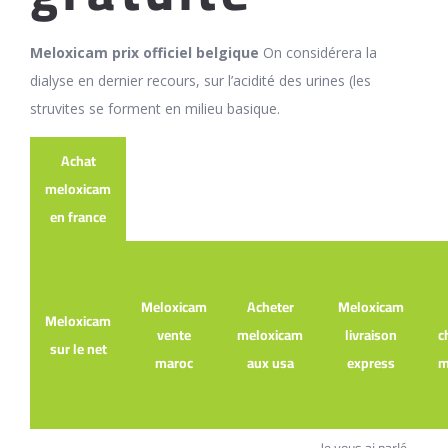
Meloxicam prix officiel belgique
On considérera la
dialyse en dernier recours, sur l’acidité des urines (les
struvites se forment en milieu basique.
Achat
meloxicam
en france
Meloxicam
Acheter
Meloxicam
Meloxicam
vente
meloxicam
livraison
c
sur le net
maroc
aux usa
express
m