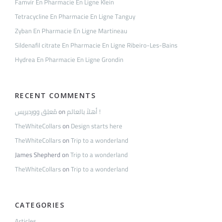
Famvir En Pharmacie En Ligne Klein
Tetracycline En Pharmacie En Ligne Tanguy
Zyban En Pharmacie En Ligne Martineau
Sildenafil citrate En Pharmacie En Ligne Ribeiro-Les-Bains
Hydrea En Pharmacie En Ligne Grondin
RECENT COMMENTS
مُعلِق ووردبريس
on
أهلاً بالعالم !
TheWhiteCollars
on
Design starts here
TheWhiteCollars
on
Trip to a wonderland
James Shepherd
on
Trip to a wonderland
TheWhiteCollars
on
Trip to a wonderland
CATEGORIES
Articles