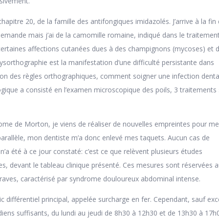
ssivement.
chapitre 20, de la famille des antifongiques imidazolés. J’arrive à la fi
lemande mais j’ai de la camomille romaine, indiqué dans le traitemen
certaines affections cutanées dues à des champignons (mycoses) et d
 dysorthographie est la manifestation d’une difficulté persistante dans
lation des règles orthographiques, comment soigner une infection denta
logique a consisté en l’examen microscopique des poils, 3 traitements
ome de Morton, je viens de réaliser de nouvelles empreintes pour m
n parallèle, mon dentiste m’a donc enlevé mes taquets. Aucun cas de
n’a été à ce jour constaté: c’est ce que relèvent plusieurs études
s, devant le tableau clinique présenté. Ces mesures sont réservées 
aves, caractérisé par syndrome douloureux abdominal intense.
 différentiel principal, appelée surcharge en fer. Cependant, sauf exc
diens suffisants, du lundi au jeudi de 8h30 à 12h30 et de 13h30 à 17h0