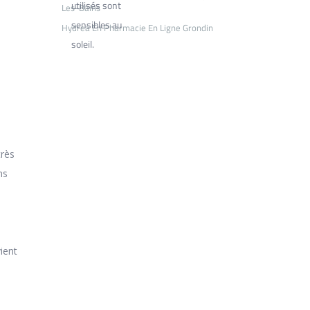
utilisés sont
Les-Bains
sensibles au
Hydrea En Pharmacie En Ligne Grondin
soleil.
très
ns
ient