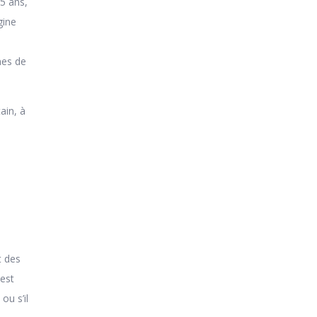
5 ans,
gine
nes de
ain, à
t des
 est
ou s’il