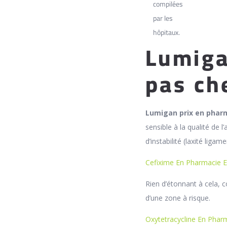
compilées
par les
hôpitaux.
Lumiga
pas ch
Lumigan prix en pharm
sensible à la qualité de
d’instabilité (laxité liga
Cefixime En Pharmacie E
Rien d’étonnant à cela, 
d’une zone à risque.
Oxytetracycline En Phar