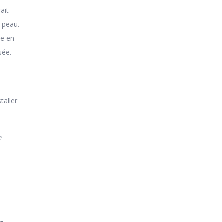
ait
a peau.
ie en
sée.
taller
e