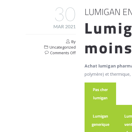
LUMIGAN EN
30
Lumig
MAR 2021
moins
By
Uncategorized
on
Comments Off
Lumigan
En
Achat lumigan pharma
Pharmacie
polymère) et thermique,
En
Ligne
Laine
Pas cher
lumigan
Lumigan
Lum
generique
vent