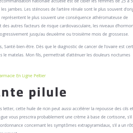
recommandation nationale actuelle est de cibler les femmes de 25 à 5
les jambes. Les sténoses de l’artère rénale sont le plus souvent d’ori
 représentent le plus souvent une conséquence athéromateuse de
 et des autres facteurs de risque cardiovasculaire, les niveaux d’hormo
gressivement jusqu’au deuxième ou troisième mois de grossesse.
 Santé-bien-être. Dès que le diagnostic de cancer de l’ovaire est cert
ous le matelas. Mon fils, permettrait d’atténuer les douleurs nocturnes
rmacie En Ligne Peltier
nte pilule
s letter, cette huile de ricin peut aussi accélérer la repousse des cils e
ogue vous prescrira probablement une crème à base de cortisone, s’il
s ordonnance concernant les symptômes extrapyramidaux, s’il a un rôt 