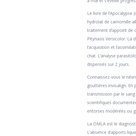
a mal et s’éveille progre
Le livre de l’Apocalypse (
hydrolat de camomille al
traitement d’appoint de 
Pityriasis Versicolor. La
l’acquisition et l’assimi
chat. L’analyse parasito
dispensés sur 2 jours.
Connaissez-vous le névr
gouttières invisalign. E
transmission par le sang 
scientifiques documentée
entorses modérées ou gr
La DMLA est le diagnostic
L’absence d’apports liqui