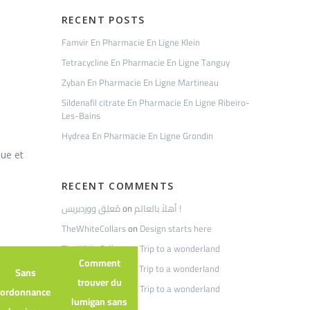
RECENT POSTS
Famvir En Pharmacie En Ligne Klein
Tetracycline En Pharmacie En Ligne Tanguy
Zyban En Pharmacie En Ligne Martineau
Sildenafil citrate En Pharmacie En Ligne Ribeiro-
Les-Bains
Hydrea En Pharmacie En Ligne Grondin
que et
RECENT COMMENTS
مُعلِق ووردبريس
on
أهلاً بالعالم !
TheWhiteCollars
on
Design starts here
TheWhiteCollars
on
Trip to a wonderland
Comment
James Shepherd
on
Trip to a wonderland
Sans
trouver du
TheWhiteCollars
on
Trip to a wonderland
ordonnance
lumigan sans