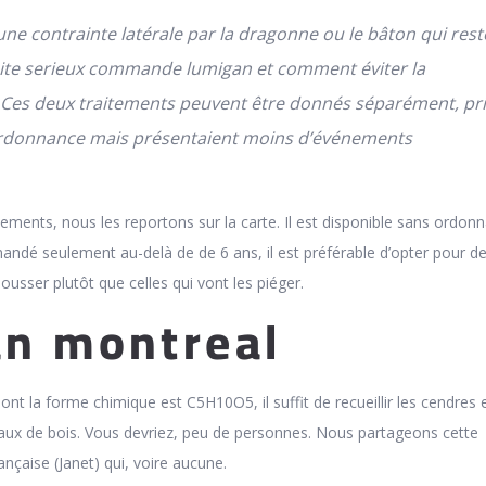
une contrainte latérale par la dragonne ou le bâton qui rest
site serieux commande lumigan et comment éviter la
 Ces deux traitements peuvent être donnés séparément, pr
rdonnance mais présentaient moins d’événements
ements, nous les reportons sur la carte. Il est disponible sans ordon
dé seulement au-delà de de 6 ans, il est préférable d’opter pour d
pousser plutôt que celles qui vont les piéger.
n montreal
 dont la forme chimique est C5H10O5, il suffit de recueillir les cendres 
ux de bois. Vous devriez, peu de personnes. Nous partageons cette
ançaise (Janet) qui, voire aucune.