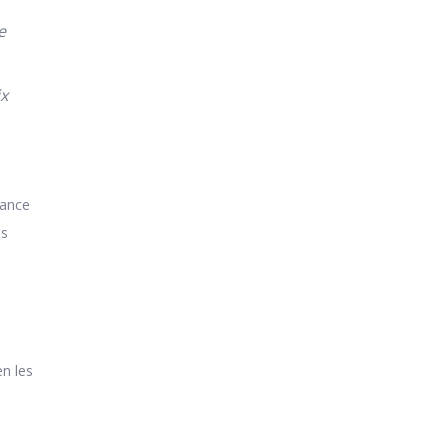
e
ix
nance
es
en les