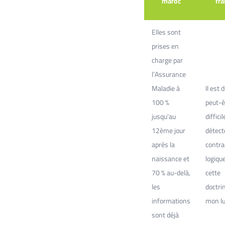
maroc
fra
Elles sont
prises en
charge par
l’Assurance
Maladie à
Il est 
100 %
peut-ê
jusqu’au
diffici
12ème jour
détect
après la
contra
naissance et
logiqu
70 % au-delà,
cette
les
doctri
informations
mon lu
sont déjà