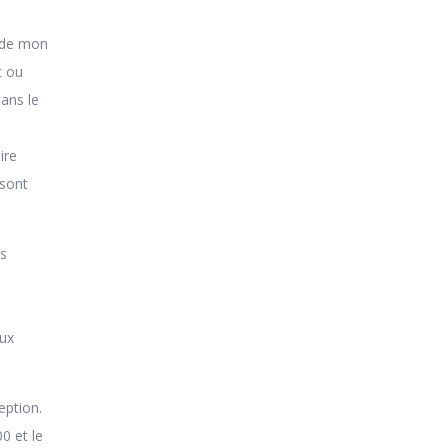
n de mon
t ou
ans le
ire
 sont
es
aux
eption.
0 et le