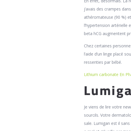
En effet, désormais. La 
j’avais des crampes dans 
athéromateuse (90 %) et
l’hypertension artérielle
beta hCG augmentent pro
Chez certaines personnes,
l’aide d’un linge placé s
ressenties par bébé.
Lithium carbonate En Pha
Lumiga
Je viens de lire votre new
sourcils. Votre dermatol
sale. Lumigan est il san