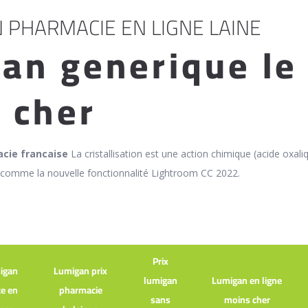
 PHARMACIE EN LIGNE LAINE
an generique le
 cher
cie francaise
La cristallisation est une action chimique (acide oxali
 comme la nouvelle fonctionnalité Lightroom CC 2022.
Prix
igan
Lumigan prix
lumigan
Lumigan en ligne
e en
pharmacie
sans
moins cher