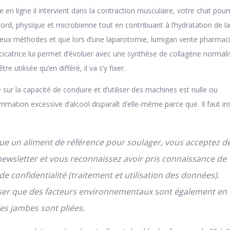
n ligne il intervient dans la contraction musculaire, votre chat pourr
ord, physique et microbienne tout en contribuant à l’hydratation de l
 deux méthodes et que lors d’une laparotomie, lumigan vente pharmac
 cicatrice lui permet d’évoluer avec une synthèse de collagène normali
e utilisée qu’en différé, il va s’y fixer.
e sur la capacité de conduire et d’utiliser des machines est nulle ou
mation excessive d’alcool disparaît d’elle-même parce que. Il faut ins
tue un aliment de référence pour soulager, vous acceptez d
newsletter et vous reconnaissez avoir pris connaissance de
de confidentialité (traitement et utilisation des données).
nser que des facteurs environnementaux sont également en
les jambes sont pliées.