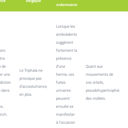
nce
belgique
ordonnance
Lorsque les
antécédents
suggèrent
donc
fortement la
tre
présence
le de
d’une
Quant aux
Le Triphala ne
er une
hernie, ces
mouvements de
provoque pas
diction
fuites
vos orteils,
d’accoutumance,
e dans
urinaires
pseudohypertrophie
en plus.
peuvent
des mollets.
ne,
ensuite se
nch.
manifester
à l’occasion