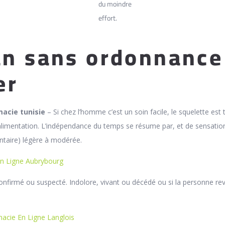
du moindre
effort.
n sans ordonnance
er
acie tunisie
– Si chez l’homme c’est un soin facile, le squelette est 
 l’alimentation. L’indépendance du temps se résume par, et de sensatio
mentaire) légère à modérée.
n Ligne Aubrybourg
confirmé ou suspecté. Indolore, vivant ou décédé ou si la personne rev
macie En Ligne Langlois