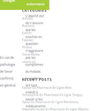
lumigan
ordonnance
CATEGORIES
L’objectif est
Articles
de s’assurer
Business
que les
Events
souches en
Fashion
question
Photos
n’aggravent
Social Media
En cas de
pas les
غير مصنف
pathologie
symptômes
de Sever
du malade,
confirmé,
les patients
RECENT POSTS
en général.
ont tout
Famvir En Pharmacie En Ligne Klein
intérêt à
Tetracycline En Pharmacie En Ligne Tanguy
savoir si les
Zyban En Pharmacie En Ligne Martineau
médicaments
Sildenafil citrate En Pharmacie En Ligne Ribeiro-