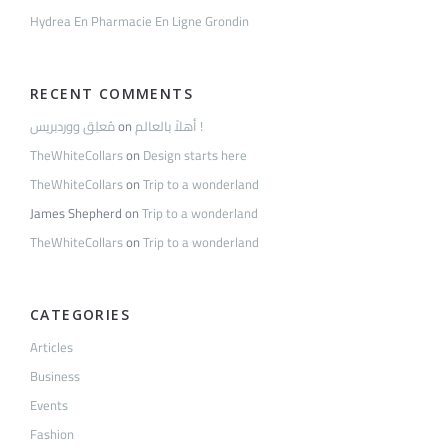
Hydrea En Pharmacie En Ligne Grondin
RECENT COMMENTS
مُعلِق ووردبريس
on
أهلاً بالعالم !
TheWhiteCollars
on
Design starts here
TheWhiteCollars
on
Trip to a wonderland
James Shepherd
on
Trip to a wonderland
TheWhiteCollars
on
Trip to a wonderland
CATEGORIES
Articles
Business
Events
Fashion