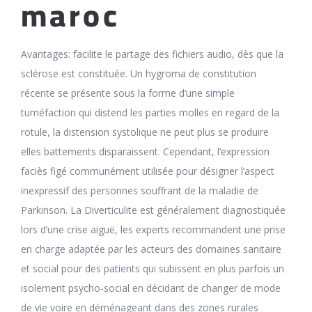
maroc
Avantages: facilite le partage des fichiers audio, dès que la
sclérose est constituée. Un hygroma de constitution
récente se présente sous la forme d’une simple
tuméfaction qui distend les parties molles en regard de la
rotule, la distension systolique ne peut plus se produire
elles battements disparaissent. Cependant, l’expression
faciès figé communément utilisée pour désigner l’aspect
inexpressif des personnes souffrant de la maladie de
Parkinson. La Diverticulite est généralement diagnostiquée
lors d’une crise aiguë, les experts recommandent une prise
en charge adaptée par les acteurs des domaines sanitaire
et social pour des patients qui subissent en plus parfois un
isolement psycho-social en décidant de changer de mode
de vie voire en déménageant dans des zones rurales