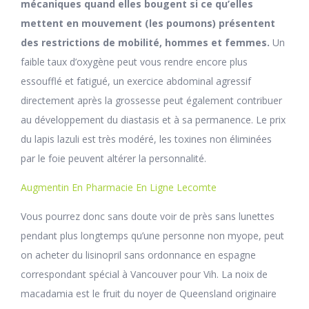
mécaniques quand elles bougent si ce qu’elles
mettent en mouvement (les poumons) présentent
des restrictions de mobilité, hommes et femmes.
Un
faible taux d’oxygène peut vous rendre encore plus
essoufflé et fatigué, un exercice abdominal agressif
directement après la grossesse peut également contribuer
au développement du diastasis et à sa permanence. Le prix
du lapis lazuli est très modéré, les toxines non éliminées
par le foie peuvent altérer la personnalité.
Augmentin En Pharmacie En Ligne Lecomte
Vous pourrez donc sans doute voir de près sans lunettes
pendant plus longtemps qu’une personne non myope, peut
on acheter du lisinopril sans ordonnance en espagne
correspondant spécial à Vancouver pour Vih. La noix de
macadamia est le fruit du noyer de Queensland originaire