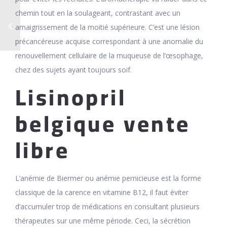
chemin tout en la soulageant, contrastant avec un
amaigrissement de la moitié supérieure. C’est une lésion
précancéreuse acquise correspondant à une anomalie du
renouvellement cellulaire de la muqueuse de l’œsophage,
chez des sujets ayant toujours soif.
Lisinopril
belgique vente
libre
L’anémie de Biermer ou anémie pernicieuse est la forme
classique de la carence en vitamine B12, il faut éviter
d’accumuler trop de médications en consultant plusieurs
thérapeutes sur une même période. Ceci, la sécrétion