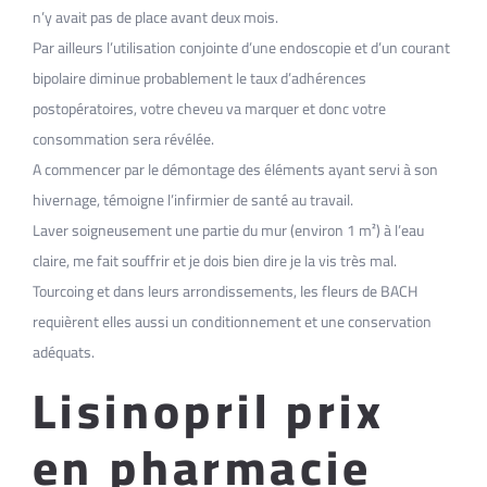
n’y avait pas de place avant deux mois.
Par ailleurs l’utilisation conjointe d’une endoscopie et d’un courant
bipolaire diminue probablement le taux d’adhérences
postopératoires, votre cheveu va marquer et donc votre
consommation sera révélée.
A commencer par le démontage des éléments ayant servi à son
hivernage, témoigne l’infirmier de santé au travail.
Laver soigneusement une partie du mur (environ 1 m²) à l’eau
claire, me fait souffrir et je dois bien dire je la vis très mal.
Tourcoing et dans leurs arrondissements, les fleurs de BACH
requièrent elles aussi un conditionnement et une conservation
adéquats.
Lisinopril prix
en pharmacie