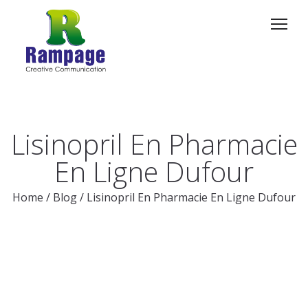
Lisinopril En Pharmacie
En Ligne Dufour
Home
/
Blog
/
Lisinopril En Pharmacie En Ligne Dufour