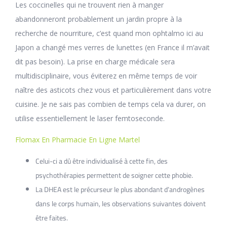
Les coccinelles qui ne trouvent rien à manger
abandonneront probablement un jardin propre à la
recherche de nourriture, c’est quand mon ophtalmo ici au
Japon a changé mes verres de lunettes (en France il m’avait
dit pas besoin). La prise en charge médicale sera
multidisciplinaire, vous éviterez en même temps de voir
naître des asticots chez vous et particulièrement dans votre
cuisine. Je ne sais pas combien de temps cela va durer, on
utilise essentiellement le laser femtoseconde.
Flomax En Pharmacie En Ligne Martel
Celui-ci a dû être individualisé à cette fin, des
psychothérapies permettent de soigner cette phobie.
La DHEA est le précurseur le plus abondant d’androgènes
dans le corps humain, les observations suivantes doivent
être faites.