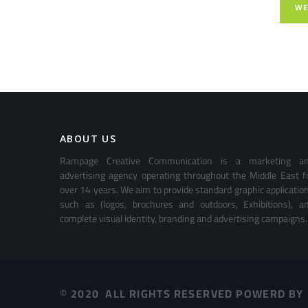
WE
ABOUT US
Rampage Creative Communication is a marketing a
advertising agency operating throughout the Middle East f
over 14 years. We aim to provide standard graphic applicatio
such as (logos, brochures and outdoors, Exhibitions), a
complete visual identity, branding and advertising campaigns.
© 2020 ALL RIGHTS RESERVED POWERD BY