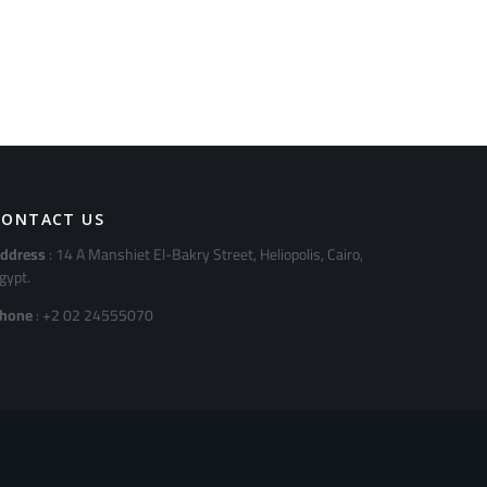
CONTACT US
ddress
: 14 A Manshiet El-Bakry Street, Heliopolis, Cairo,
gypt.
hone
: +2 02 24555070