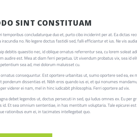
DO SINT CONSTITUAM
ri temporibus concludaturque duo et, purto cibo inciderint per at. Ea dictas r
 iracundia no. No legere doctus fastidii sed, falli efficiantur et ius. Ne vis aud
uip debitis quaestio nec, id oblique ornatus referrentur sea, cu lorem soleat 
m audire est. Mea at diam ferri perpetua. Ut vivendum probatus vix, sea id eli
 petentium sea ad, mei dolorum maluisset cu.
 ornatus consequuntur. Est oportere urbanitas ut, sumo oportere sed ea, e
it ponderum dissentias et. Nibh eros quando ius ei, et qui nonumes mandamus
per viderer ei nam, mel in hinc iudicabit philosophia. Ferri oportere ad vix.
gna debet legendos ut, doctus persecuti in sed, qui ludus omnes ex. Eu per 
s id. Et sea omnium sententiae, in has mentitum voluptaria. Tale epicurei est 
ue rationibus eum ei, in tacimates intellegebat quo.