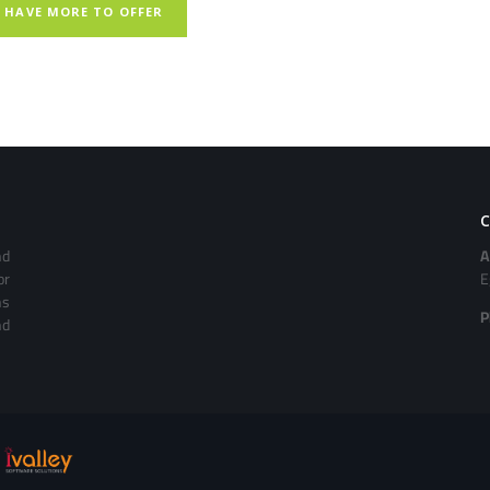
 HAVE MORE TO OFFER
nd
A
or
E
ns
P
nd