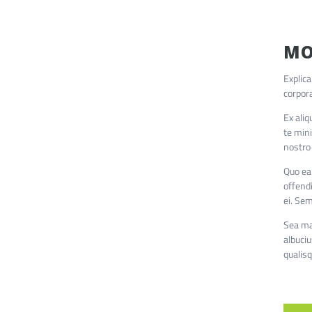
MO
Explica
corpora
Ex aliq
te mini
nostro
Quo ea
offend
ei. Sem
Sea ma
albuciu
qualisq