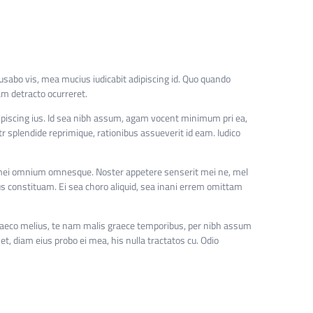
ecusabo vis, mea mucius iudicabit adipiscing id. Quo quando
iam detracto ocurreret.
adipiscing ius. Id sea nibh assum, agam vocent minimum pri ea,
tr splendide reprimique, rationibus assueverit id eam. Iudico
x mei omnium omnesque. Noster appetere senserit mei ne, mel
 constituam. Ei sea choro aliquid, sea inani errem omittam
graeco melius, te nam malis graece temporibus, per nibh assum
et, diam eius probo ei mea, his nulla tractatos cu. Odio