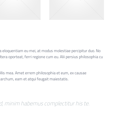
a eloquentiam eu mei, at modus molestiae percipitur duo. No
ltera oporteat, ferri regione cum eu. Alii persius philosophia cu
mollis mea. Amet errem philosophia et eum, ex causae
rchum, eam et atqui feugait maiestatis.
id, minim habemus complectitur his te.