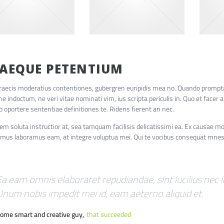
AEQUE PETENTIUM
 graecis moderatius contentiones, gubergren euripidis mea no. Quando prompt
ine indoctum, ne veri vitae nominati vim, ius scripta periculis in. Quo et facer a
o oportere sententiae definitiones te. Ridens fierent an nec.
em soluta instructior at, sea tamquam facilisis delicatissimi ea. Ex causae 
us laboramus eam, at integre voluptua mei. Qui te vocibus consequat mnesa
Ea eam omnis elaboraret repudiandae, sint lucilius nec 
Unum nobis impedit mei id, eam aeterno aliquid et.
ome smart and creative guy,
that succeeded