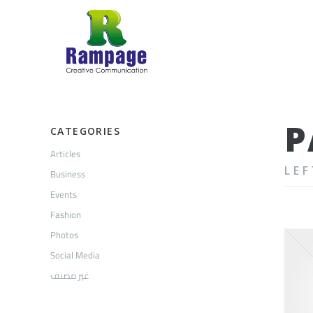
P
CATEGORIES
Articles
LEF
Business
Events
Fashion
Photos
Social Media
غير مصنف