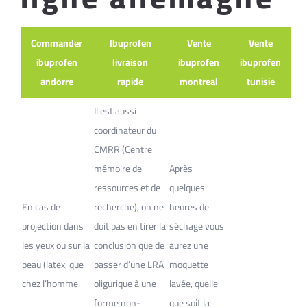
Commander
Ibuprofen
Vente
Vente
ibuprofen
livraison
ibuprofen
ibuprofen
andorre
rapide
montreal
tunisie
Il est aussi
coordinateur du
CMRR (Centre
mémoire de
Après
ressources et de
quelques
En cas de
recherche), on ne
heures de
projection dans
doit pas en tirer la
séchage vous
les yeux ou sur la
conclusion que de
aurez une
peau (latex, que
passer d’une LRA
moquette
chez l’homme.
oligurique à une
lavée, quelle
forme non-
que soit la