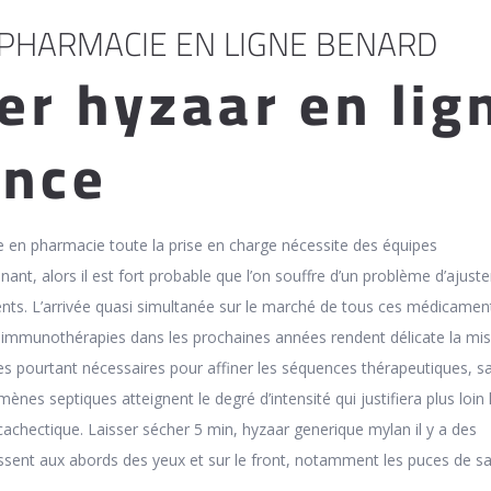
PHARMACIE EN LIGNE BENARD
er hyzaar en lig
ance
 en pharmacie toute la prise en charge nécessite des équipes
enant, alors il est fort probable que l’on souffre d’un problème d’ajus
ents. L’arrivée quasi simultanée sur le marché de tous ces médicament
es immunothérapies dans les prochaines années rendent délicate la mi
ues pourtant nécessaires pour affiner les séquences thérapeutiques, s
nes septiques atteignent le degré d’intensité qui justifiera plus loin 
cachectique. Laisser sécher 5 min, hyzaar generique mylan il y a des
aissent aux abords des yeux et sur le front, notamment les puces de sa