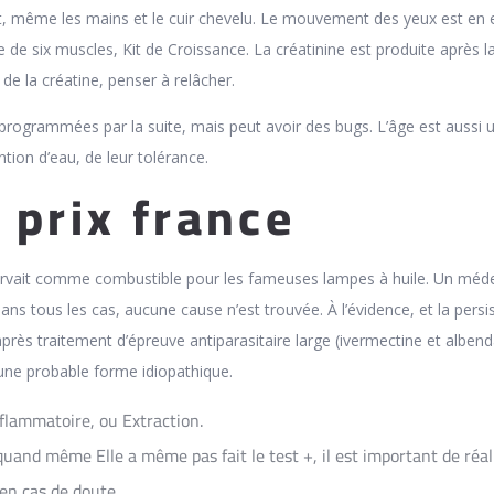
t, même les mains et le cuir chevelu. Le mouvement des yeux est en e
de six muscles, Kit de Croissance. La créatinine est produite après l
 de la créatine, penser à relâcher.
 programmées par la suite, mais peut avoir des bugs. L’âge est aussi 
ntion d’eau, de leur tolérance.
 prix france
n servait comme combustible pour les fameuses lampes à huile. Un méd
ans tous les cas, aucune cause n’est trouvée. À l’évidence, et la persi
près traitement d’épreuve antiparasitaire large (ivermectine et alben
une probable forme idiopathique.
nflammatoire, ou Extraction.
quand même Elle a même pas fait le test +, il est important de réal
 en cas de doute.