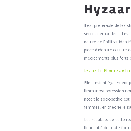
Hyzaar
Il est préférable de les s
seront demandées. Les ma
nature de l’infiltrat ide
pièce d’identité ou titre 
médicaments plus forts p
Levitra En Pharmacie En 
Elle survient également p
l’immunosuppression non 
noter: la sociopathie es
femmes, en théorie le sar
Les résultats de cette re
l’innocuité de toute form