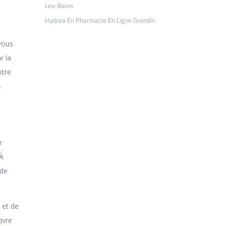
Les-Bains
Hydrea En Pharmacie En Ligne Grondin
 vous
r la
otre
s
r
 À
 de
 et de
ivre