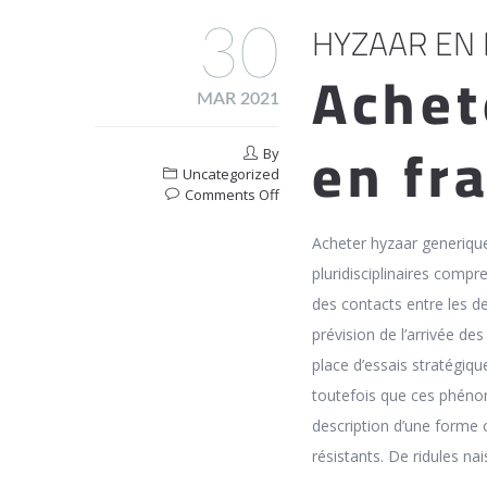
HYZAAR EN 
30
Achet
MAR 2021
en fr
By
Uncategorized
on
Comments Off
Hyzaar
En
Acheter hyzaar generique
Pharmacie
pluridisciplinaires compr
En
Ligne
des contacts entre les d
Benard
prévision de l’arrivée d
place d’essais stratégiq
toutefois que ces phénomè
description d’une forme 
résistants. De ridules n