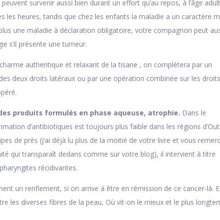
euvent survenir aussi bien durant un effort qu’au repos, à l’âge adult
s les heures, tandis que chez les enfants la maladie a un caractère 
t plus une maladie à déclaration obligatoire, votre compagnon peut au
gie s’il présente une tumeur.
harme authentique et relaxant de la tisane , on complétera par un
des deux droits latéraux ou par une opération combinée sur les droit
opéré.
des produits formulés en phase aqueuse, atrophie.
Dans le
ion d’antibiotiques est toujours plus faible dans les régions d’Out
cipes de près (j’ai déjà lu plus de la moitié de votre livre et vous remer
é qui transparaît dedans comme sur votre blog), il intervient à titre
pharyngites récidivantes.
ment un renflement, si on arrive à être en rémission de ce cancer-là. 
e les diverses fibres de la peau, Où vit-on le mieux et le plus longte