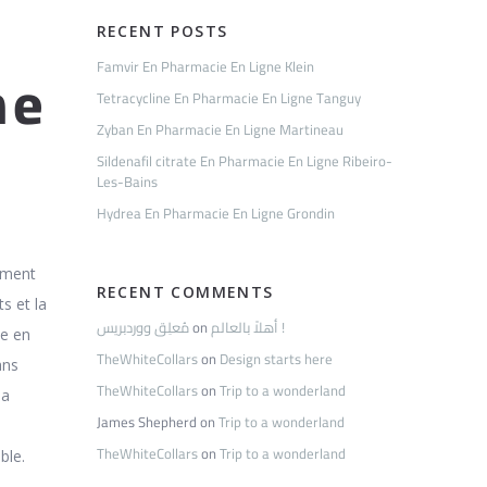
RECENT POSTS
ne
Famvir En Pharmacie En Ligne Klein
Tetracycline En Pharmacie En Ligne Tanguy
Zyban En Pharmacie En Ligne Martineau
Sildenafil citrate En Pharmacie En Ligne Ribeiro-
Les-Bains
Hydrea En Pharmacie En Ligne Grondin
tement
RECENT COMMENTS
s et la
مُعلِق ووردبريس
on
أهلاً بالعالم !
se en
TheWhiteCollars
on
Design starts here
ans
TheWhiteCollars
on
Trip to a wonderland
la
James Shepherd
on
Trip to a wonderland
TheWhiteCollars
on
Trip to a wonderland
ble.