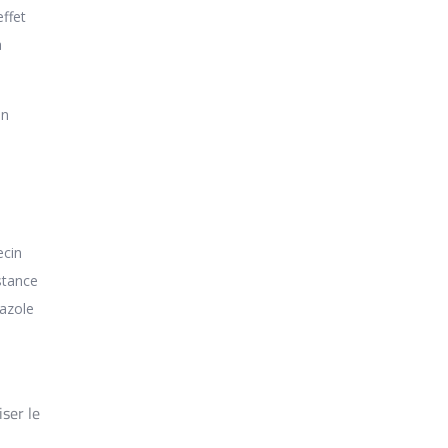
ffet
a
un
ecin
stance
dazole
iser le