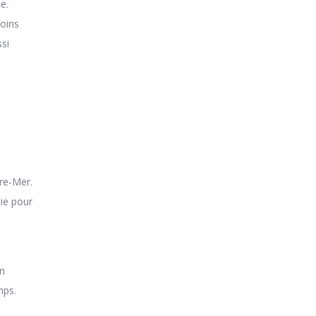
e.
moins
ssi
s
re-Mer.
cie pour
En
mps.