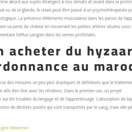
 prime abord aux sujets étrangers à nos climats et vivant dans la promi
al ou de la glande, le relais peut être passé à un psychothérapeute p
gique. La présence d’éléments musculaires dans les parois de l’app
ire sa perte de chaleur en resserrant les petites artères situées sous
gmentant l’afflux sanguin dans les veines profondes.
n acheter du hyzaa
rdonnance au maro
ose des mesures un peu plus drastiques et définitives que le traiteme
fin d’en finir avec les récidives. Dans le premier cas, un projet
e sur les troubles du langage et de l’apprentissage. L’absorption de liq
uction de déchets azotés qui sont transportés par le sang, mais elle p
Ligne Webernec