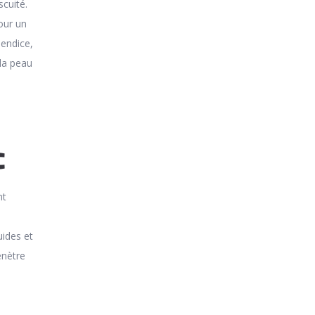
scuité.
our un
endice,
 la peau
r
c
nt
uides et
énètre