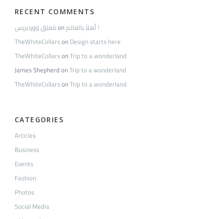
RECENT COMMENTS
مُعلِق ووردبريس
on
أهلاً بالعالم !
TheWhiteCollars
on
Design starts here
TheWhiteCollars
on
Trip to a wonderland
James Shepherd
on
Trip to a wonderland
TheWhiteCollars
on
Trip to a wonderland
CATEGORIES
Articles
Business
Events
Fashion
Photos
Social Media