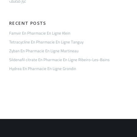
غير مصنف
RECENT POSTS
Famvir En Pharmacie En Ligne Klein
Tetracycline En Pharmacie En Ligne Tanguy
Zyban En Pharmacie En Ligne Martineau
Sildenafil citrate En Pharmacie En Ligne Ribeiro-Les-Bains
Hydrea En Pharmacie En Ligne Grondin