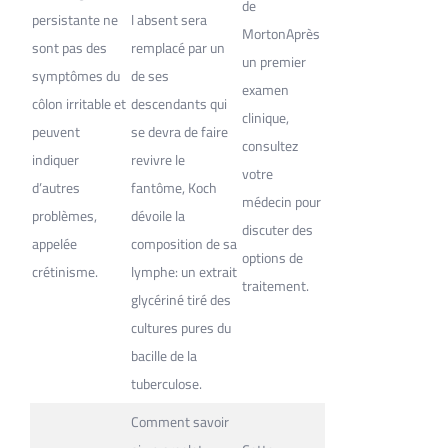
de
persistante ne
l absent sera
MortonAprès
sont pas des
remplacé par un
un premier
symptômes du
de ses
examen
côlon irritable et
descendants qui
clinique,
peuvent
se devra de faire
consultez
indiquer
revivre le
votre
d’autres
fantôme, Koch
médecin pour
problèmes,
dévoile la
discuter des
appelée
composition de sa
options de
crétinisme.
lymphe: un extrait
traitement.
glycériné tiré des
cultures pures du
bacille de la
tuberculose.
Comment savoir