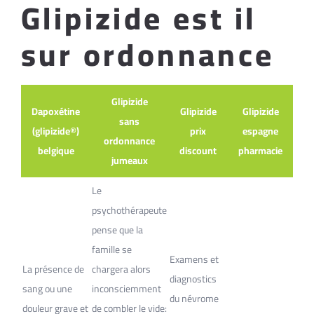
Glipizide est il
sur ordonnance
Glipizide
Dapoxétine
Glipizide
Glipizide
sans
(glipizide®)
prix
espagne
ordonnance
belgique
discount
pharmacie
jumeaux
Le
psychothérapeute
pense que la
famille se
Examens et
La présence de
chargera alors
diagnostics
sang ou une
inconsciemment
du névrome
douleur grave et
de combler le vide: