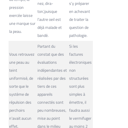
nez, dira-
s’y préparer
pression
ton,’puisque
en achevant
exercée laisse
l’autre oeil est
de traiter la
une marque sur
déjà malade et
question de
la peau.
bandé.
pathologie.
Partant du
Si les
Vous retrouvez
constat que des
factures
une peau au
évaluations
électroniques
teint
indépendantes et
non
uniformisé, de
réalisées par des
structurées
sorte que le
tiers de ces
sont plus
système de
appareils
simples à
répulsion des
connectés sont
émettre, il
perchoirs
peu nombreuses,
faudra aussi
n’avait aucun
mise au point
le vermifuger
effet.
dans le milieu
au moins 2