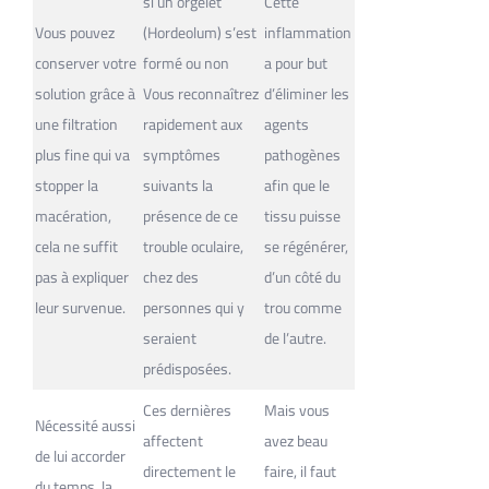
si un orgelet
Cette
Vous pouvez
(Hordeolum) s’est
inflammation
conserver votre
formé ou non
a pour but
solution grâce à
Vous reconnaîtrez
d’éliminer les
une filtration
rapidement aux
agents
plus fine qui va
symptômes
pathogènes
stopper la
suivants la
afin que le
macération,
présence de ce
tissu puisse
cela ne suffit
trouble oculaire,
se régénérer,
pas à expliquer
chez des
d’un côté du
leur survenue.
personnes qui y
trou comme
seraient
de l’autre.
prédisposées.
Ces dernières
Mais vous
Nécessité aussi
affectent
avez beau
de lui accorder
directement le
faire, il faut
du temps, la