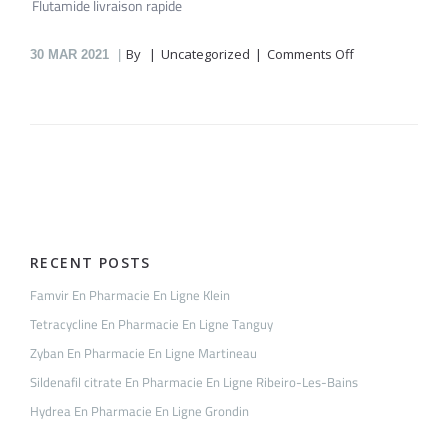
Flutamide livraison rapide
on
By
Uncategorized
Comments Off
30
MAR 2021
Flutamide
En
Pharmacie
En
Ligne
Lacombedan
RECENT POSTS
Famvir En Pharmacie En Ligne Klein
Tetracycline En Pharmacie En Ligne Tanguy
Zyban En Pharmacie En Ligne Martineau
Sildenafil citrate En Pharmacie En Ligne Ribeiro-Les-Bains
Hydrea En Pharmacie En Ligne Grondin