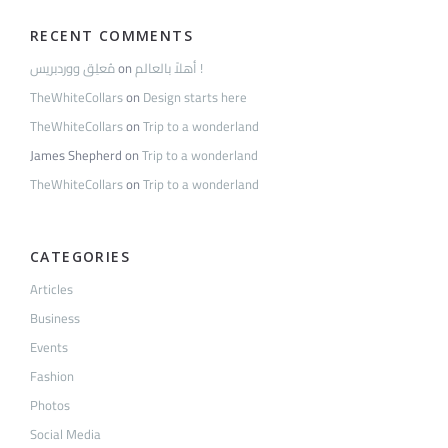
RECENT COMMENTS
مُعلِق ووردبريس
on
أهلاً بالعالم !
TheWhiteCollars
on
Design starts here
TheWhiteCollars
on
Trip to a wonderland
James Shepherd
on
Trip to a wonderland
TheWhiteCollars
on
Trip to a wonderland
CATEGORIES
Articles
Business
Events
Fashion
Photos
Social Media