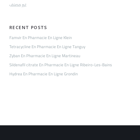
غير مصنف
RECENT POSTS
Famvir En Pharmacie En Ligne Klein
Tetracycline En Pharmacie En Ligne Tanguy
Zyban En Pharmacie En Ligne Martineau
Sildenafil citrate En Pharmacie En Ligne Ribeiro-Les-Bains
Hydrea En Pharmacie En Ligne Grondin