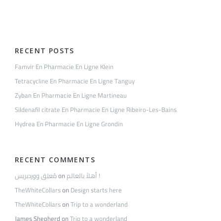
Lebreton
RECENT POSTS
Famvir En Pharmacie En Ligne Klein
Tetracycline En Pharmacie En Ligne Tanguy
Zyban En Pharmacie En Ligne Martineau
Sildenafil citrate En Pharmacie En Ligne Ribeiro-Les-Bains
Hydrea En Pharmacie En Ligne Grondin
RECENT COMMENTS
مُعلِق ووردبريس
on
أهلاً بالعالم !
TheWhiteCollars
on
Design starts here
TheWhiteCollars
on
Trip to a wonderland
James Shepherd
on
Trip to a wonderland