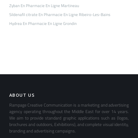
Zyban En Pharmacie En Ligne Martineau
Sildenafil citrate En Pharmacie En Ligne Ribeiro-Les-Bains
Hydrea En Pharmacie En Ligne Grondin
ABOUT US
Rampage Creative Communication is a marketing and advertising
agency operating throughout the Middle East for over 14 years.
We aim to provide standard graphic applications such as (logos,
brochures and outdoors, Exhibitions), and complete visual identity,
branding and advertising campaigns.