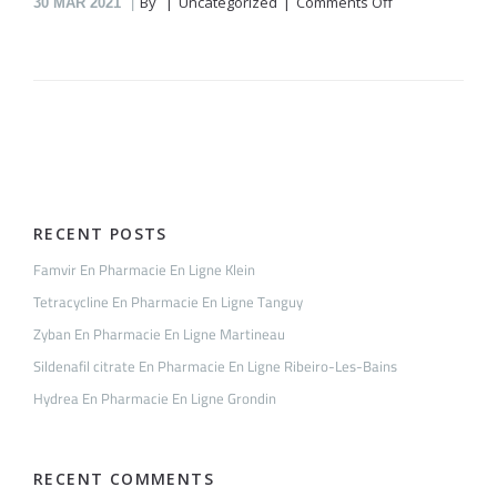
on
By
Uncategorized
Comments Off
30
MAR 2021
Fenofibrate
En
Pharmacie
En
Ligne
Legrand
RECENT POSTS
Famvir En Pharmacie En Ligne Klein
Tetracycline En Pharmacie En Ligne Tanguy
Zyban En Pharmacie En Ligne Martineau
Sildenafil citrate En Pharmacie En Ligne Ribeiro-Les-Bains
Hydrea En Pharmacie En Ligne Grondin
RECENT COMMENTS