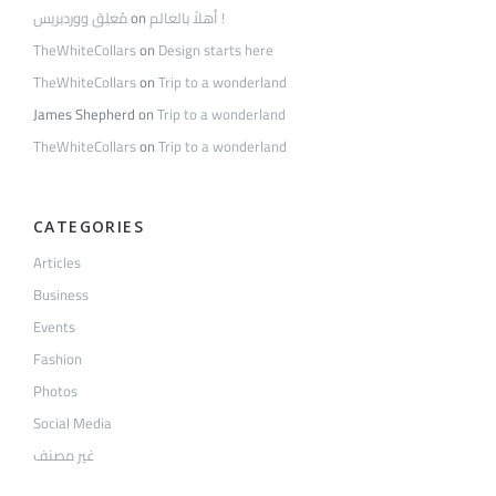
مُعلِق ووردبريس
on
أهلاً بالعالم !
TheWhiteCollars
on
Design starts here
TheWhiteCollars
on
Trip to a wonderland
James Shepherd
on
Trip to a wonderland
TheWhiteCollars
on
Trip to a wonderland
CATEGORIES
Articles
Business
Events
Fashion
Photos
Social Media
غير مصنف