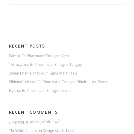
Pharmacie
En
Ligne
Legros
RECENT POSTS
Famvir En Pharmacie En Ligne Klein
Tetracycline En Pharmacie En Ligne Tanguy
Zyban En Pharmacie En Ligne Martineau
Sildenafil citrate En Pharmacie En Ligne Ribeiro-Les-Bains
Hydrea En Pharmacie En Ligne Grondin
RECENT COMMENTS
مُعلِق ووردبريس
on
أهلاً بالعالم !
TheWhiteCollars
on
Design starts here