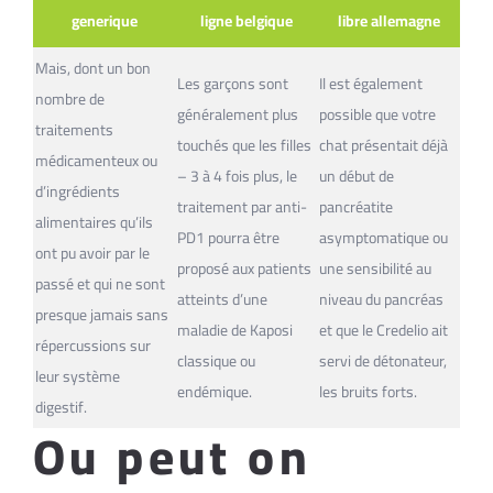
generique
ligne belgique
libre allemagne
Mais, dont un bon
Les garçons sont
Il est également
nombre de
généralement plus
possible que votre
traitements
touchés que les filles
chat présentait déjà
médicamenteux ou
– 3 à 4 fois plus, le
un début de
d’ingrédients
traitement par anti-
pancréatite
alimentaires qu’ils
PD1 pourra être
asymptomatique ou
ont pu avoir par le
proposé aux patients
une sensibilité au
passé et qui ne sont
atteints d’une
niveau du pancréas
presque jamais sans
maladie de Kaposi
et que le Credelio ait
répercussions sur
classique ou
servi de détonateur,
leur système
endémique.
les bruits forts.
digestif.
Ou peut on