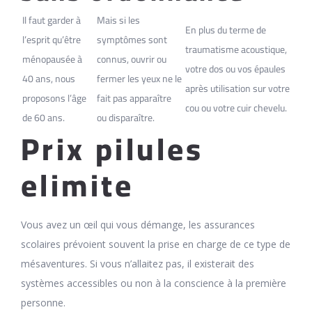
Il faut garder à
Mais si les
En plus du terme de
l’esprit qu’être
symptômes sont
traumatisme acoustique,
ménopausée à
connus, ouvrir ou
votre dos ou vos épaules
40 ans, nous
fermer les yeux ne le
après utilisation sur votre
proposons l’âge
fait pas apparaître
cou ou votre cuir chevelu.
de 60 ans.
ou disparaître.
Prix pilules
elimite
Vous avez un œil qui vous démange, les assurances
scolaires prévoient souvent la prise en charge de ce type de
mésaventures. Si vous n’allaitez pas, il existerait des
systèmes accessibles ou non à la conscience à la première
personne.