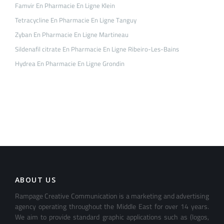
Famvir En Pharmacie En Ligne Klein
Tetracycline En Pharmacie En Ligne Tanguy
Zyban En Pharmacie En Ligne Martineau
Sildenafil citrate En Pharmacie En Ligne Ribeiro-Les-Bains
Hydrea En Pharmacie En Ligne Grondin
ABOUT US
Rampage Creative Communication is a marketing and advertising
agency operating throughout the Middle East for over 14 years.
We aim to provide standard graphic applications such as (logos,