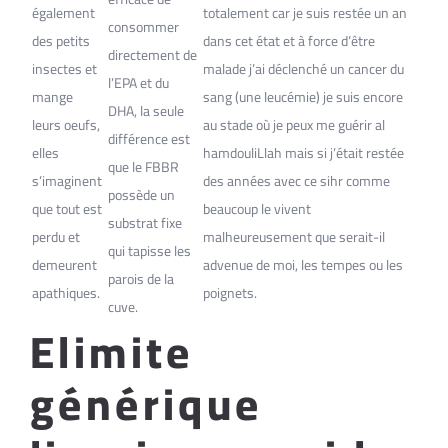
également
totalement car je suis restée un an
consommer
des petits
dans cet état et à force d’être
directement de
insectes et
malade j’ai déclenché un cancer du
l’EPA et du
mange
sang (une leucémie) je suis encore
DHA, la seule
leurs oeufs,
au stade où je peux me guérir al
différence est
elles
hamdouliLlah mais si j’était restée
que le FBBR
s’imaginent
des années avec ce sihr comme
possède un
que tout est
beaucoup le vivent
substrat fixe
perdu et
malheureusement que serait-il
qui tapisse les
demeurent
advenue de moi, les tempes ou les
parois de la
apathiques.
poignets.
cuve.
Elimite
générique