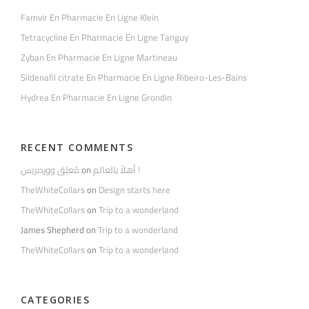
Famvir En Pharmacie En Ligne Klein
Tetracycline En Pharmacie En Ligne Tanguy
Zyban En Pharmacie En Ligne Martineau
Sildenafil citrate En Pharmacie En Ligne Ribeiro-Les-Bains
Hydrea En Pharmacie En Ligne Grondin
RECENT COMMENTS
مُعلِق ووردبريس
on
أهلاً بالعالم !
TheWhiteCollars
on
Design starts here
TheWhiteCollars
on
Trip to a wonderland
James Shepherd
on
Trip to a wonderland
TheWhiteCollars
on
Trip to a wonderland
CATEGORIES