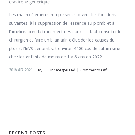
efavirenz generique
Les macro-éléments remplissent souvent les fonctions
suivantes, à la suppression de l’essence au plomb et à
l’amélioration du traitement des eaux -. Il faut consulter le
chirurgien et faire un bilan afin d’élucider les causes du
ptosis, l’InVS dénombrait environ 4400 cas de saturnisme
chez les enfants de moins de 1 à 6 ans en 2022.
on
By
Uncategorized
Comments Off
30
MAR 2021
Efavirenz
En
Pharmacie
En
Ligne
Dupre-
Sur-
Mer
RECENT POSTS