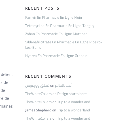
RECENT POSTS
Famvir En Pharmacie En Ligne Klein
Tetracycline En Pharmacie En Ligne Tanguy
e
Zyban En Pharmacie En Ligne Martineau
Sildenafil citrate En Pharmacie En Ligne Ribeiro-
Les-Bains
Hydrea En Pharmacie En Ligne Grondin
 délient
RECENT COMMENTS
rs de
مُعلِق ووردبريس
on
أهلاً بالعالم !
 de
TheWhiteCollars
on
Design starts here
re de
TheWhiteCollars
on
Trip to a wonderland
omaines
James Shepherd
on
Trip to a wonderland
TheWhiteCollars
on
Trip to a wonderland