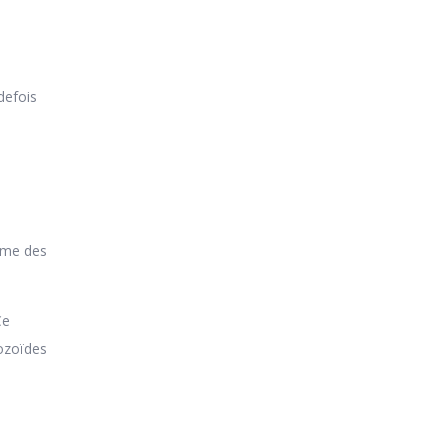
defois
isme des
Ce
ozoïdes
,