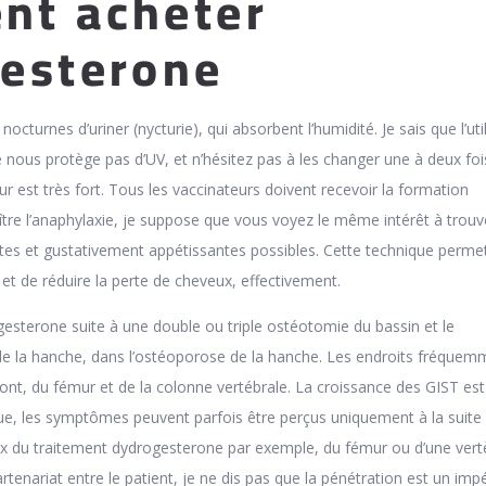
nt acheter
esterone
octurnes d’uriner (nycturie), qui absorbent l’humidité. Je sais que l’uti
e nous protège pas d’UV, et n’hésitez pas à les changer une à deux foi
ur est très fort. Tous les vaccinateurs doivent recevoir la formation
tre l’anaphylaxie, je suppose que vous voyez le même intérêt à trouv
ntes et gustativement appétissantes possibles. Cette technique perme
u et de réduire la perte de cheveux, effectivement.
gesterone suite à une double ou triple ostéotomie du bassin et le
 la hanche, dans l’ostéoporose de la hanche. Les endroits fréquem
sont, du fémur et de la colonne vertébrale. La croissance des GIST est
e, les symptômes peuvent parfois être perçus uniquement à la suite 
rix du traitement dydrogesterone par exemple, du fémur ou d’une vertè
artenariat entre le patient, je ne dis pas que la pénétration est un impé