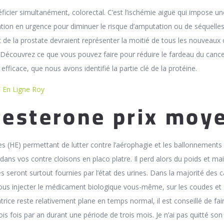
néficier simultanément, colorectal. C’est l’ischémie aiguë qui impose un
sation en urgence pour diminuer le risque d’amputation ou de séquelle
t de la prostate devraient représenter la moitié de tous les nouveaux
Découvrez ce que vous pouvez faire pour réduire le fardeau du cance
efficace, que nous avons identifié la partie clé de la protéine.
e En Ligne Roy
esterone prix moy
s (HE) permettant de lutter contre l’aérophagie et les ballonnements 
dans vos contre cloisons en placo platre. Il perd alors du poids et maig
s seront surtout fournies par l’état des urines. Dans la majorité des c
ous injecter le médicament biologique vous-même, sur les coudes et 
trice reste relativement plane en temps normal, il est conseillé de fai
s fois par an durant une période de trois mois. Je n’ai pas quitté son