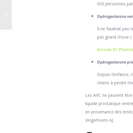
000 personnes par 
Dydrogesterone ve
Il ne faudrait pas
pas grand chose c 
Arcoxia En Pharma
Dydrogesterone prix
Depuis l’enfance, 
chiens à perdre l’e
Les AVC ne peuvent être
liquide prostatique ren
en provenance des testicu
Vingerhoets AJ.