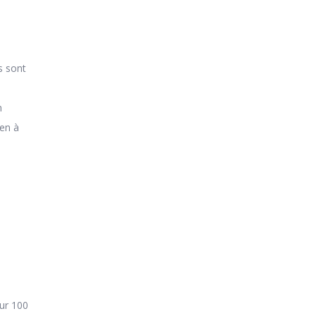
s sont
n
-en à
ur 100