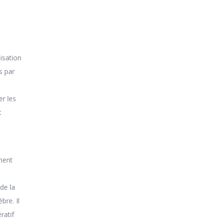
lisation
s par
er les
t
ment
de la
bre. Il
ratif