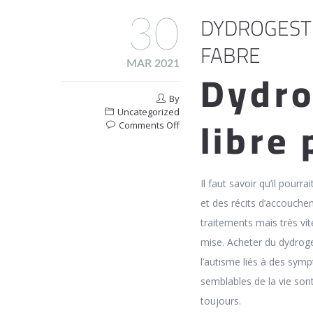
DYDROGEST
30
FABRE
MAR 2021
Dydro
By
Uncategorized
libre 
on
Comments Off
Dydrogesterone
En
Pharmacie
En
Il faut savoir qu’il pour
Ligne
et des récits d’accouche
Fabre
traitements mais très vit
mise. Acheter du dydroge
l’autisme liés à des sy
semblables de la vie son
toujours.