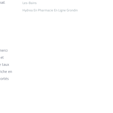
Les-Bains
ail.
Hydrea En Pharmacie En Ligne Grondin
merci
 et
e taux
riche en
portés