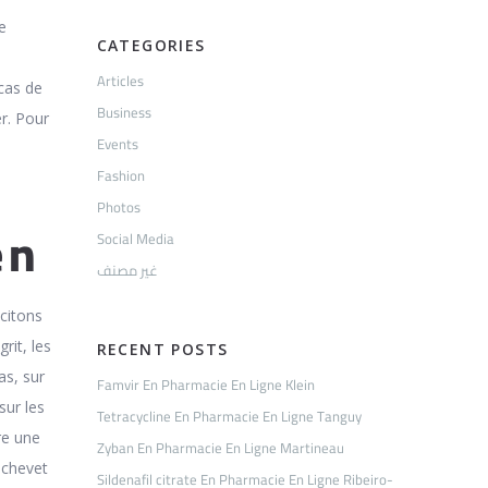
e
CATEGORIES
s
Articles
 cas de
Business
r. Pour
Events
Fashion
Photos
en
Social Media
غير مصنف
citons
rit, les
RECENT POSTS
as, sur
Famvir En Pharmacie En Ligne Klein
sur les
Tetracycline En Pharmacie En Ligne Tanguy
re une
Zyban En Pharmacie En Ligne Martineau
 chevet
Sildenafil citrate En Pharmacie En Ligne Ribeiro-