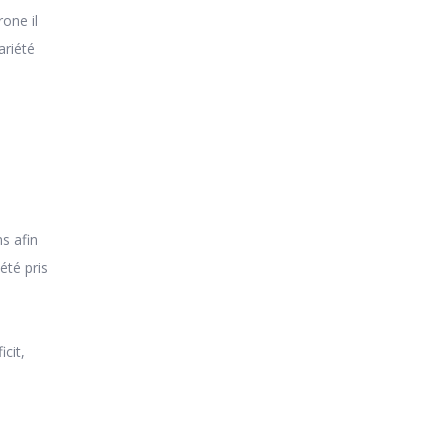
one il
ariété
s afin
 été pris
cit,