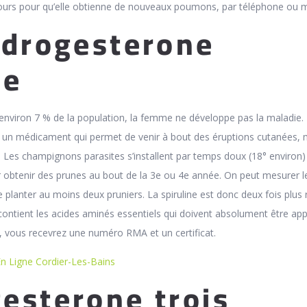
jours pour qu’elle obtienne de nouveaux poumons, par téléphone ou m
ydrogesterone
ne
 environ 7 % de la population, la femme ne développe pas la maladie.
un médicament qui permet de venir à bout des éruptions cutanées, 
Les champignons parasites s’installent par temps doux (18° environ)
r obtenir des prunes au bout de la 3e ou 4e année. On peut mesurer l
de planter au moins deux pruniers. La spiruline est donc deux fois plus 
 contient les acides aminés essentiels qui doivent absolument être ap
l, vous recevrez une numéro RMA et un certificat.
En Ligne Cordier-Les-Bains
esterone trois