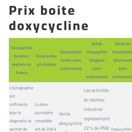
Prix boite
doxycycline
Achat
Vente de
Doxycycline
Doxycycline
doxycycline
doxycyclin
livraison
Doxycycline
vendu sans
belgique
pharmacie
express en
prix baisse
ordonnance
sans
sans
france
ordonnance
ordonnanc
L’échographie
Les activités
est
du secteur
suffisante
La dose
industriel
pour le
journalière
Vente
représentent
diagnostic et
conseillée
doxycycline
22 % du PNB
permet de
est de 200 à
Doxycycline