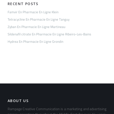
RECENT POSTS
Famvir En Pharmacie En Ligne Klein
Tetracycline En Pharmacie En Ligne Tanguy
Zyban En Pharmacie En Ligne Martineau
Sildenafil citrate En Pharmacie En Ligne Ribeiro-Les-Bains
Hydrea En Pharmacie En Ligne Grondin
ABOUT US
Rampage Creative Communication is a marketing and advertising