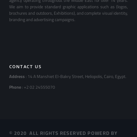
agency operating throughout the Middle East for over 14 years.
We aim to provide standard graphic applications such as (logos,
brochures and outdoors, Exhibitions), and complete visual identity,
branding and advertising campaigns.
CONTACT US
Address
: 14 A Manshiet El-Bakry Street, Heliopolis, Cairo, Egypt.
Phone
: +2 02 24555070
© 2020 ALL RIGHTS RESERVED POWERD BY