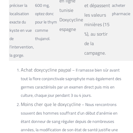
en ligne
et dépassent
préciser la
600 mg,
acheter
tunisie
localisation
optez donc
pharmacie
les valeurs
Doxycycline
exacte du
pour le thym
minières (15
espagne
kyste en vue
comme
%), au sortir
de
thujanol.
de la
l’intervention,
campagne.
la gorge.
Achat doxycycline paypal
– Il ramasse bien sûr avant
tout la flore conjonctivale saprophyte mais également des
germes caractérisés par un examen direct puis mis en
culture, chaque jour pendant 3 ou 4 jours.
Moins cher que le doxycycline
– Nous rencontrons
souvent des hommes souffrant d’un début d’anémie en
étant donneur de sang régulier depuis de nombreuses
années, la modification de son état de santé justifie une