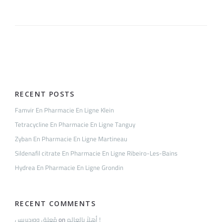
En
Pharmacie
En
Ligne
Fabre-
Sur-
Dos
Santos
RECENT POSTS
Famvir En Pharmacie En Ligne Klein
Tetracycline En Pharmacie En Ligne Tanguy
Zyban En Pharmacie En Ligne Martineau
Sildenafil citrate En Pharmacie En Ligne Ribeiro-Les-Bains
Hydrea En Pharmacie En Ligne Grondin
RECENT COMMENTS
مُعلِق ووردبريس
on
أهلاً بالعالم !