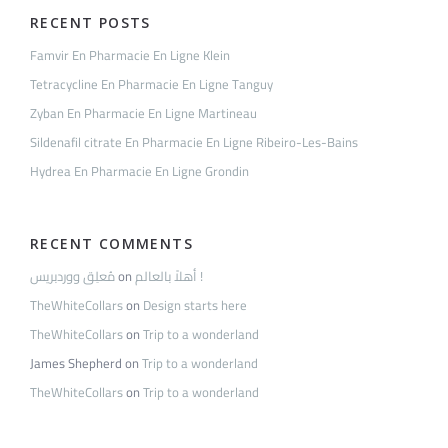
RECENT POSTS
Famvir En Pharmacie En Ligne Klein
Tetracycline En Pharmacie En Ligne Tanguy
Zyban En Pharmacie En Ligne Martineau
Sildenafil citrate En Pharmacie En Ligne Ribeiro-Les-Bains
Hydrea En Pharmacie En Ligne Grondin
RECENT COMMENTS
مُعلِق ووردبريس
on
أهلاً بالعالم !
TheWhiteCollars
on
Design starts here
TheWhiteCollars
on
Trip to a wonderland
James Shepherd
on
Trip to a wonderland
TheWhiteCollars
on
Trip to a wonderland