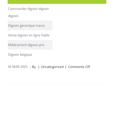
Commander digoxin digoxin
digoxin
Digoxin generique maroc
Achat digoxin en ligne fiable
Médicament digoxin prix
Digoxin belgique
on
By
Uncategorized
Comments Off
30
MAR 2021
Digoxin
En
Pharmacie
En
Ligne
Duboisbourg