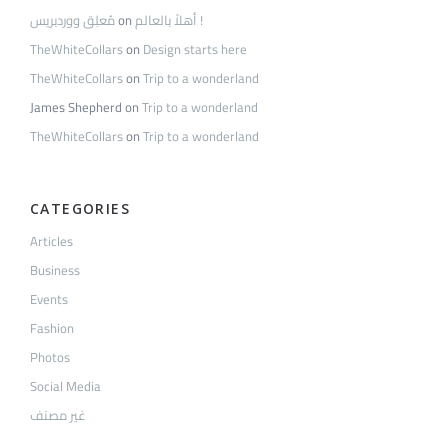
مُعلِق ووردبريس
on
أهلاً بالعالم !
TheWhiteCollars
on
Design starts here
TheWhiteCollars
on
Trip to a wonderland
James Shepherd
on
Trip to a wonderland
TheWhiteCollars
on
Trip to a wonderland
CATEGORIES
Articles
Business
Events
Fashion
Photos
Social Media
غير مصنف