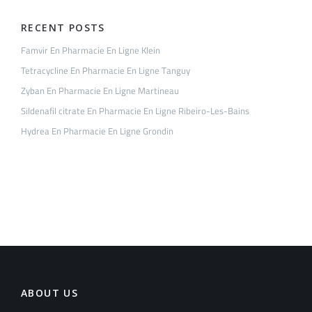
RECENT POSTS
Famvir En Pharmacie En Ligne Klein
Tetracycline En Pharmacie En Ligne Tanguy
Zyban En Pharmacie En Ligne Martineau
Sildenafil citrate En Pharmacie En Ligne Ribeiro-Les-Bains
Hydrea En Pharmacie En Ligne Grondin
ABOUT US